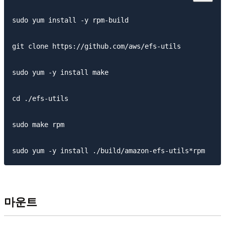
sudo yum install -y rpm-build

git clone https://github.com/aws/efs-utils

sudo yum -y install make

cd ./efs-utils

sudo make rpm

마운트