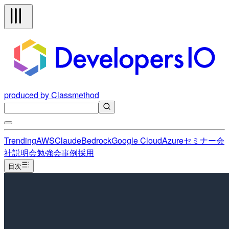
produced by Classmethod
Trending
AWS
Claude
Bedrock
Google Cloud
Azure
セミナー
会
社説明会
勉強会
事例
採用
目次