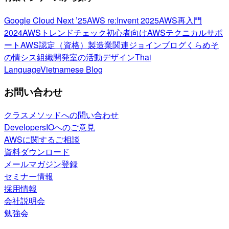
Google Cloud Next ’25
AWS re:Invent 2025
AWS再入門
2024
AWSトレンドチェック
初心者向け
AWSテクニカルサポ
ート
AWS認定（資格）
製造業関連
ジョインブログ
くらめそ
の情シス
組織開発室の活動
デザイン
Thai
Language
Vietnamese Blog
お問い合わせ
クラスメソッドへの問い合わせ
DevelopersIOへのご意見
AWSに関するご相談
資料ダウンロード
メールマガジン登録
セミナー情報
採用情報
会社説明会
勉強会