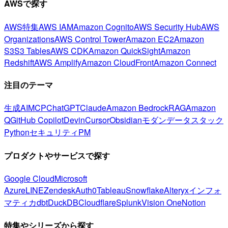
AWSで探す
AWS特集
AWS IAM
Amazon Cognito
AWS Security Hub
AWS
Organizations
AWS Control Tower
Amazon EC2
Amazon
S3
S3 Tables
AWS CDK
Amazon QuickSight
Amazon
Redshift
AWS Amplify
Amazon CloudFront
Amazon Connect
注目のテーマ
生成AI
MCP
ChatGPT
Claude
Amazon Bedrock
RAG
Amazon
Q
GitHub Copilot
Devin
Cursor
Obsidian
モダンデータスタック
Python
セキュリティ
PM
プロダクトやサービスで探す
Google Cloud
Microsoft
Azure
LINE
Zendesk
Auth0
Tableau
Snowflake
Alteryx
インフォ
マティカ
dbt
DuckDB
Cloudflare
Splunk
Vision One
Notion
特集やシリーズから探す