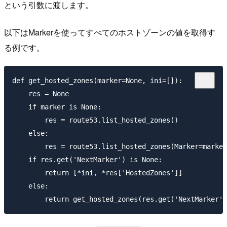
という引数に渡します。
以下はMarkerを使ってすべてのホストゾーンの値を取得す
る例です。
def get_hosted_zones(marker=None, ini=[]):

    res = None

    if marker is None:

        res = route53.list_hosted_zones()

    else:

        res = route53.list_hosted_zones(Marker=marker
    if res.get('NextMarker') is None:

        return [*ini, *res['HostedZones']]

    else:
