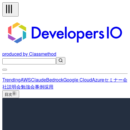
produced by Classmethod
Trending
AWS
Claude
Bedrock
Google Cloud
Azure
セミナー
会
社説明会
勉強会
事例
採用
目次