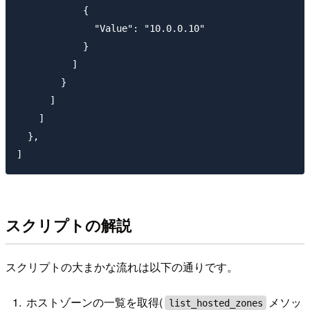
            {

              "Value": "10.0.0.10"

            }

          ]

        }

      ]

    ]

  },

スクリプトの解説
スクリプトの大まかな流れは以下の通りです。
ホストゾーンの一覧を取得(
メソッ
list_hosted_zones