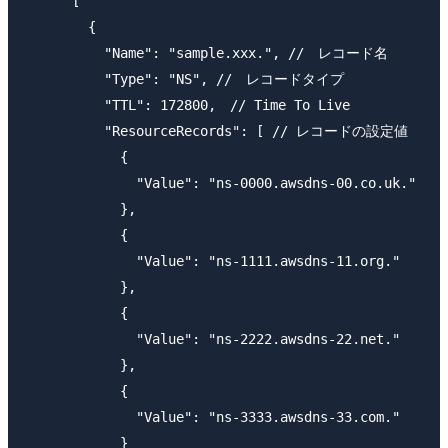
      [

        {

          "Name": "sample.xxx.", //　レコード名

          "Type": "NS", //　レコードタイプ 

          "TTL": 172800,　// Time To Live

          "ResourceRecords": [ // レコードの設定値

            {

              "Value": "ns-0000.awsdns-00.co.uk."

            },

            {

              "Value": "ns-1111.awsdns-11.org."

            },

            {

              "Value": "ns-2222.awsdns-22.net."

            },

            {

              "Value": "ns-3333.awsdns-33.com."

            }
