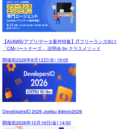
【AI/AWS/アプリ/データ案件特集】ITフリーランス向け
「CMパートナーズ」 説明会 by クラスメソッド
開催前
2026年8月12日(水) 19:00
DevelopersIO 2026 Joetsu #devio2026
開催前
2026年10月16日(金) 14:00