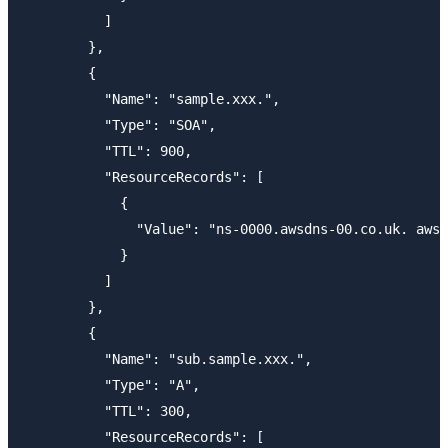
          ]

        },

        {

          "Name": "sample.xxx.",

          "Type": "SOA",

          "TTL": 900,

          "ResourceRecords": [

            {

              "Value": "ns-0000.awsdns-00.co.uk. awsd
            }

          ]

        },

        {

          "Name": "sub.sample.xxx.",

          "Type": "A",

          "TTL": 300,

          "ResourceRecords": [
