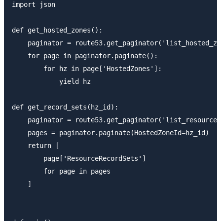
import json

def get_hosted_zones():

    paginator = route53.get_paginator('list_hosted_zo
    for page in paginator.paginate():

        for hz in page['HostedZones']:

            yield hz

def get_record_sets(hz_id):

    paginator = route53.get_paginator('list_resource_
    pages = paginator.paginate(HostedZoneId=hz_id)

    return [

        page['ResourceRecordSets']

        for page in pages

    ]
