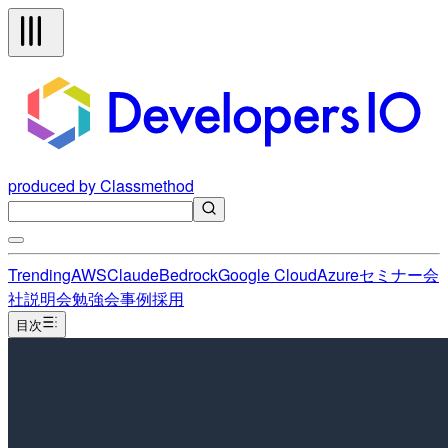
produced by Classmethod
Trending
AWS
Claude
Bedrock
Google Cloud
Azure
セミナー
会
社説明会
勉強会
事例
採用
目次