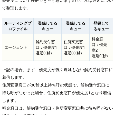
優先度について理解できたと思いますので、次は遅延につい
て整理します。
ルーティングプ
登録してる
登録してる
登録して
ロファイル
キュー
キュー
るキュー
料金窓
解約受付窓
住所変更窓
口：優先
エージェント
口：優先度1
口：優先度1
度2
遅延0(秒)
遅延30(秒)
遅延0(秒)
上記の場合、まず、優先度が低く遅延もない解約受付窓口に
着信します。
住所変更窓口が30秒以上待ち呼の状態で、解約受付窓口に
待ち呼がなかった場合、住所変更窓口が優先度1となり着信
します。
料金窓口は、解約受付窓口・住所変更窓口共に待ち呼がない