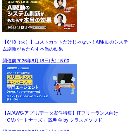
【8/18（火）】コストカットだけじゃない！AI駆動のシステ
ム刷新がもたらす本当の効果
開催前
2026年8月18日(火) 15:00
【AI/AWS/アプリ/データ案件特集】ITフリーランス向け
「CMパートナーズ」 説明会 by クラスメソッド