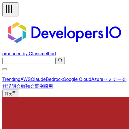
produced by Classmethod
Trending
AWS
Claude
Bedrock
Google Cloud
Azure
セミナー
会
社説明会
勉強会
事例
採用
目次