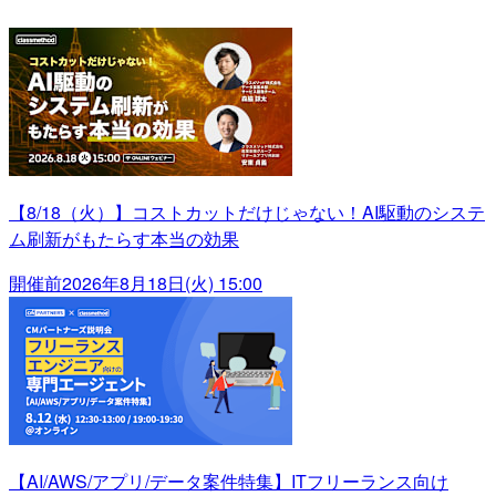
【8/18（火）】コストカットだけじゃない！AI駆動のシステ
ム刷新がもたらす本当の効果
開催前
2026年8月18日(火) 15:00
【AI/AWS/アプリ/データ案件特集】ITフリーランス向け