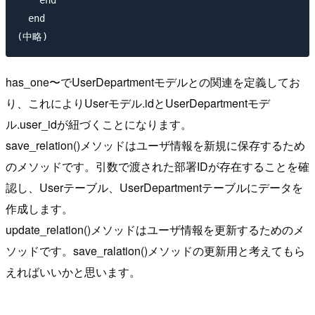
  end

has_one〜でUserDepartmentモデルとの関連を定義してお
り、これによりUserモデル.idとUserDepartmentモデ
ル.user_idが紐づくことになります。
save_relation()メソッドはユーザ情報を新規に保存するため
のメソッドです。引数で渡された部署IDが存在することを確
認し、Userテーブル、UserDepartmentテーブルにデータを
作成します。
update_relation()メソッドはユーザ情報を更新するためのメ
ソッドです。save_ralation()メソッドの更新用と考えてもら
えればいいかと思います。