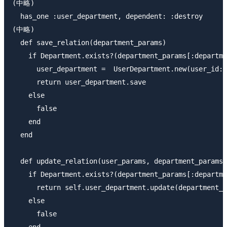
(中略)

  has_one :user_department, dependent: :destroy

(中略)

  def save_relation(department_params)

    if Department.exists?(department_params[:departme
      user_department =  UserDepartment.new(user_id: 
      return user_department.save

    else

      false

    end

  end

  def update_relation(user_params, department_params)

    if Department.exists?(department_params[:departme
      return self.user_department.update(department_p
    else

      false

    end
