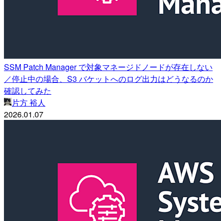
SSM Patch Manager で対象マネージドノードが存在しない
／停止中の場合、S3 バケットへのログ出力はどうなるのか
確認してみた
片方 裕人
2026.01.07