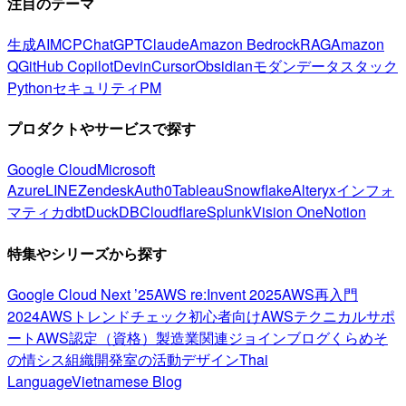
注目のテーマ
生成AI
MCP
ChatGPT
Claude
Amazon Bedrock
RAG
Amazon
Q
GitHub Copilot
Devin
Cursor
Obsidian
モダンデータスタック
Python
セキュリティ
PM
プロダクトやサービスで探す
Google Cloud
Microsoft
Azure
LINE
Zendesk
Auth0
Tableau
Snowflake
Alteryx
インフォ
マティカ
dbt
DuckDB
Cloudflare
Splunk
Vision One
Notion
特集やシリーズから探す
Google Cloud Next ’25
AWS re:Invent 2025
AWS再入門
2024
AWSトレンドチェック
初心者向け
AWSテクニカルサポ
ート
AWS認定（資格）
製造業関連
ジョインブログ
くらめそ
の情シス
組織開発室の活動
デザイン
Thai
Language
Vietnamese Blog