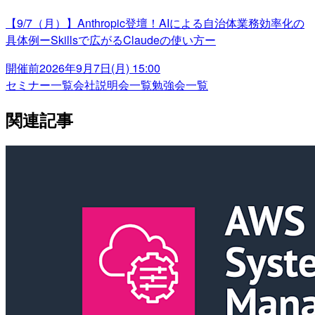
【9/7（月）】Anthropic登壇！AIによる自治体業務効率化の
具体例ーSkillsで広がるClaudeの使い方ー
開催前
2026年9月7日(月) 15:00
セミナー一覧
会社説明会一覧
勉強会一覧
関連記事