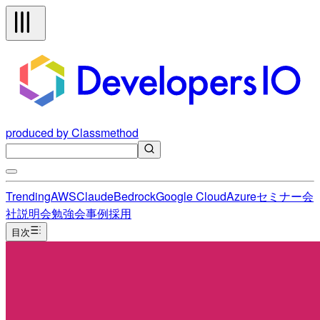
produced by Classmethod
Trending
AWS
Claude
Bedrock
Google Cloud
Azure
セミナー
会
社説明会
勉強会
事例
採用
目次