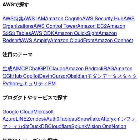
AWSで探す
AWS特集
AWS IAM
Amazon Cognito
AWS Security Hub
AWS
Organizations
AWS Control Tower
Amazon EC2
Amazon
S3
S3 Tables
AWS CDK
Amazon QuickSight
Amazon
Redshift
AWS Amplify
Amazon CloudFront
Amazon Connect
注目のテーマ
生成AI
MCP
ChatGPT
Claude
Amazon Bedrock
RAG
Amazon
Q
GitHub Copilot
Devin
Cursor
Obsidian
モダンデータスタック
Python
セキュリティ
PM
プロダクトやサービスで探す
Google Cloud
Microsoft
Azure
LINE
Zendesk
Auth0
Tableau
Snowflake
Alteryx
インフォ
マティカ
dbt
DuckDB
Cloudflare
Splunk
Vision One
Notion