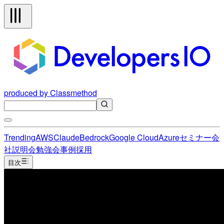
produced by Classmethod
Trending
AWS
Claude
Bedrock
Google Cloud
Azure
セミナー
会
社説明会
勉強会
事例
採用
目次