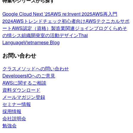
特集やシリーズから探す
Google Cloud Next ’25
AWS re:Invent 2025
AWS再入門
2024
AWSトレンドチェック
初心者向け
AWSテクニカルサポ
ート
AWS認定（資格）
製造業関連
ジョインブログ
くらめそ
の情シス
組織開発室の活動
デザイン
Thai
Language
Vietnamese Blog
お問い合わせ
クラスメソッドへの問い合わせ
DevelopersIOへのご意見
AWSに関するご相談
資料ダウンロード
メールマガジン登録
セミナー情報
採用情報
会社説明会
勉強会