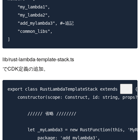
    "my_lambda1",

    "my_lambda2",

    "add_mylambda3", #←追記

    "common_libs",

lib/rust-lambda-template-stack.ts
でCDK定義の追加。
export class RustLambdaTemplateStack extends Stack {

    constructor(scope: Construct, id: string, props?:
        ////// 省略 ////////

        let _myLambda3 = new RustFunction(this, 'MyRu
            package: 'add_mylambda3',
