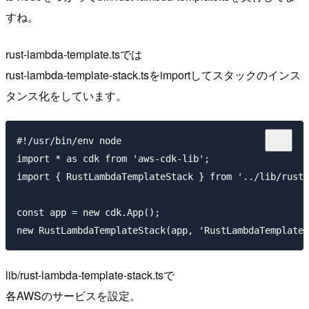
すね。
rust-lambda-template.tsでは
rust-lambda-template-stack.tsをimportしてスタックのインス
タンス化をしています。
#!/usr/bin/env node

import * as cdk from 'aws-cdk-lib';

import { RustLambdaTemplateStack } from '../lib/rust-
const app = new cdk.App();

lib/rust-lambda-template-stack.tsで
各AWSのサービスを設定。