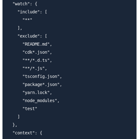
  "watch": {

    "include": [

      "**"

    ],

    "exclude": [

      "README.md",

      "cdk*.json",

      "**/*.d.ts",

      "**/*.js",

      "tsconfig.json",

      "package*.json",

      "yarn.lock",

      "node_modules",

      "test"

    ]

  },

  "context": {
