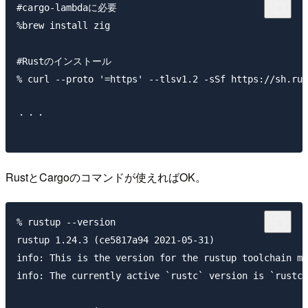
#cargo-lambdaに必要

%brew install zig

#Rustのインストール

% curl --proto '=https' --tlsv1.2 -sSf https://sh.rus
・・・

RustとCargoのコマンドが使えればOK。
% rustup --version

rustup 1.24.3 (ce5817a94 2021-05-31)

info: This is the version for the rustup toolchain ma
info: The currently active `rustc` version is `rustc 