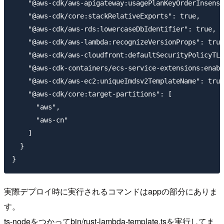
    "@aws-cdk/aws-apigateway:usagePlanKeyOrderInsensi
    "@aws-cdk/core:stackRelativeExports": true,

    "@aws-cdk/aws-rds:lowercaseDbIdentifier": true,

    "@aws-cdk/aws-lambda:recognizeVersionProps": true
    "@aws-cdk/aws-cloudfront:defaultSecurityPolicyTLS
    "@aws-cdk-containers/ecs-service-extensions:enabl
    "@aws-cdk/aws-ec2:uniqueImdsv2TemplateName": true
    "@aws-cdk/core:target-partitions": [

      "aws",

      "aws-cn"

    ]

  }

実際デプロイ時に実行されるコマンドはappの部分にありま
す。
ts-nodeをつかってbin/rust-lambda-template.tsを実行してま