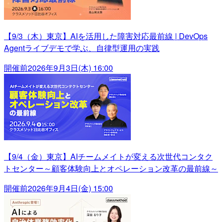
【9/3（木）東京】AIを活用した障害対応最前線 | DevOps
Agentライブデモで学ぶ、自律型運用の実践
開催前
2026年9月3日(木) 16:00
【9/4（金）東京】AIチームメイトが変える次世代コンタク
トセンター～顧客体験向上とオペレーション改革の最前線～
開催前
2026年9月4日(金) 15:00