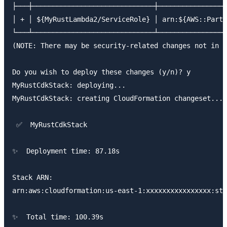
├───┼──────────────────────────────┼─────────────────
│ + │ ${MyRustLambda2/ServiceRole} │ arn:${AWS::Parti
└───┴──────────────────────────────┴─────────────────
(NOTE: There may be security-related changes not in t
Do you wish to deploy these changes (y/n)? y

MyRustCdkStack: deploying...

MyRustCdkStack: creating CloudFormation changeset...

 ✅  MyRustCdkStack

✨  Deployment time: 87.18s

Stack ARN:

arn:aws:cloudformation:us-east-1:xxxxxxxxxxxxxxxx:sta