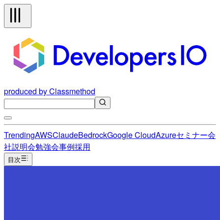
produced by Classmethod
Trending
AWS
Claude
Bedrock
Google Cloud
Azure
セミナー
会
社説明会
勉強会
事例
採用
目次