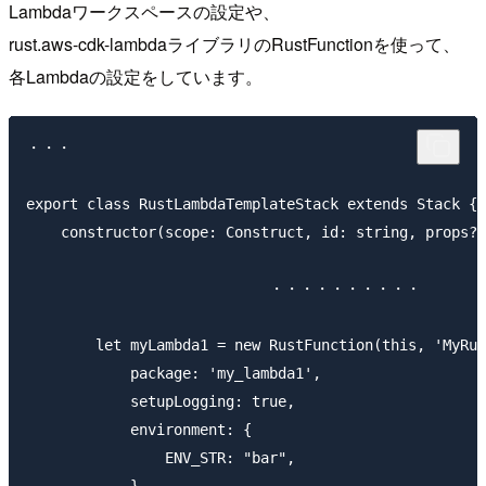
Lambdaワークスペースの設定や、
rust.aws-cdk-lambdaライブラリのRustFunctionを使って、
各Lambdaの設定をしています。
・・・

export class RustLambdaTemplateStack extends Stack {

    constructor(scope: Construct, id: string, props?:
　　　　　　　　　　　　　　　　・・・・・・・・・・

        let myLambda1 = new RustFunction(this, 'MyRus
            package: 'my_lambda1',

            setupLogging: true,

            environment: {

                ENV_STR: "bar",

            },
