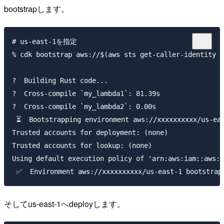
bootstrapします。
# us-east-1を指定

% cdk bootstrap aws://$(aws sts get-caller-identity |
?  Building Rust code...

?  Cross-compile `my_lambda1`: 81.39s

?  Cross-compile `my_lambda2`: 0.00s

 ⏳  Bootstrapping environment aws://xxxxxxxxxx/us-eas
Trusted accounts for deployment: (none)

Trusted accounts for lookup: (none)

Using default execution policy of 'arn:aws:iam::aws:p
そしてus-east-1へdeployします。