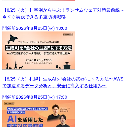
【8/25（火）】事例から学ぶ！ランサムウェア対策最前線～
今すぐ実践できる多重防御戦略
開催前
2026年8月25日(火) 13:00
【8/25（火）札幌】生成AIを“会社の武器”にする方法〜AWS
で加速するデータ分析と、安全に導入する仕組み〜
開催前
2026年8月25日(火) 17:30