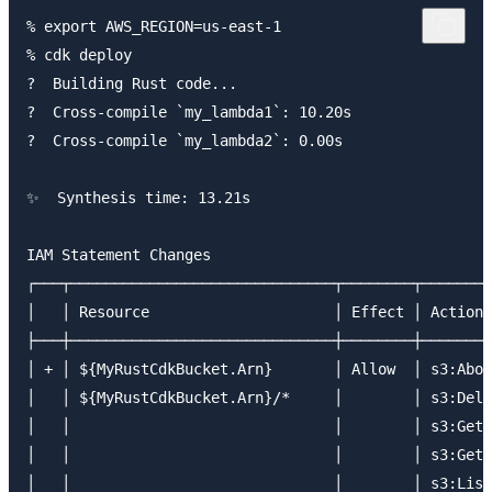
% export AWS_REGION=us-east-1

% cdk deploy

?  Building Rust code...

?  Cross-compile `my_lambda1`: 10.20s

?  Cross-compile `my_lambda2`: 0.00s

✨  Synthesis time: 13.21s

IAM Statement Changes

┌───┬──────────────────────────────┬────────┬────────
│   │ Resource                     │ Effect │ Action 
├───┼──────────────────────────────┼────────┼────────
│ + │ ${MyRustCdkBucket.Arn}       │ Allow  │ s3:Abor
│   │ ${MyRustCdkBucket.Arn}/*     │        │ s3:Dele
│   │                              │        │ s3:GetB
│   │                              │        │ s3:GetO
│   │                              │        │ s3:List