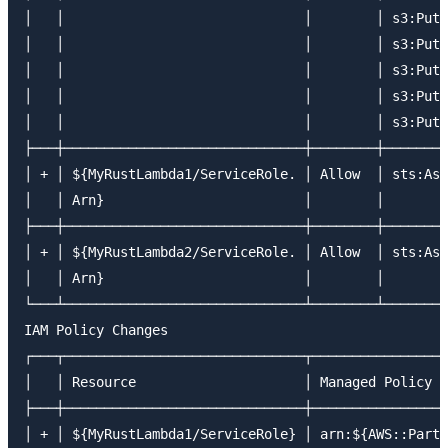
│   │                              │        │ s3:PutO
│   │                              │        │ s3:PutO
│   │                              │        │ s3:PutO
│   │                              │        │ s3:PutO
│   │                              │        │ s3:PutO
├───┼──────────────────────────────┼────────┼────────
│ + │ ${MyRustLambda1/ServiceRole. │ Allow  │ sts:Ass
│   │ Arn}                         │        │        
├───┼──────────────────────────────┼────────┼────────
│ + │ ${MyRustLambda2/ServiceRole. │ Allow  │ sts:Ass
│   │ Arn}                         │        │        
└───┴──────────────────────────────┴────────┴────────
IAM Policy Changes

┌───┬──────────────────────────────┬─────────────────
│   │ Resource                     │ Managed Policy A
├───┼──────────────────────────────┼─────────────────
│ + │ ${MyRustLambda1/ServiceRole} │ arn:${AWS::Parti