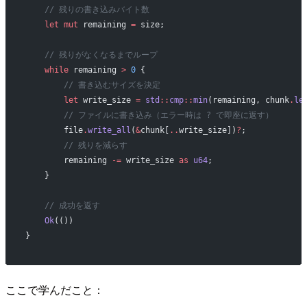
    // 残りの書き込みバイト数
    let
 mut
 remaining 
=
 size;
    // 残りがなくなるまでループ
    while
 remaining 
>
 0
 {
        // 書き込むサイズを決定
        let
 write_size 
=
 std
::
cmp
::
min
(remaining, chunk
.
le
        // ファイルに書き込み（エラー時は ? で即座に返す）
        file
.
write_all
(
&
chunk[
..
write_size])
?
;
        // 残りを減らす
        remaining 
-=
 write_size 
as
 u64
;
    }
    // 成功を返す
    Ok
(())
}
ここで学んだこと：