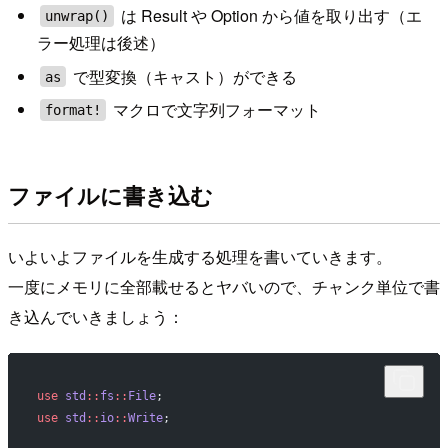
は Result や Option から値を取り出す（エ
unwrap()
ラー処理は後述）
で型変換（キャスト）ができる
as
マクロで文字列フォーマット
format!
ファイルに書き込む
いよいよファイルを生成する処理を書いていきます。
一度にメモリに全部載せるとヤバいので、チャンク単位で書
き込んでいきましょう：
use
 std
::
fs
::
File
;
use
 std
::
io
::
Write
;