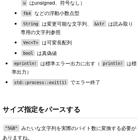
はunsigned、符号なし）
u
などの浮動小数点型
f64
は変更可能な文字列、
は読み取り
String
&str
専用の文字列参照
は可変長配列
Vec<T>
は真偽値
bool
は標準エラー出力に出す（
は標
eprintln!
println!
準出力）
でエラー終了
std::process::exit(1)
サイズ指定をパースする
みたいな文字列を実際のバイト数に変換する必要が
"5GB"
ありますね。