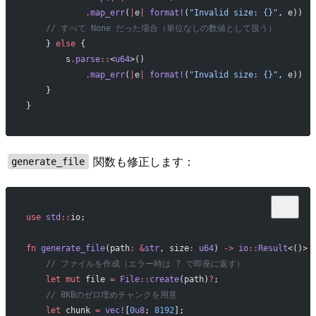
            .
map_err
(
|
e
|
 format!
(
"Invalid size: {}"
, e))
    // すべて None だった場合（単位なしの数値として扱う）
    } 
else
 {
        s
.
parse
::
<
u64
>()
            .
map_err
(
|
e
|
 format!
(
"Invalid size: {}"
, e))
    }
}
関数も修正します：
generate_file
use
 std
::
io;
fn
 generate_file
(path
:
 &
str
, size
:
 u64
) 
->
 io
::
Result
<()> 
    // ファイルを作成（エラー時は ? で即座に返す）
    let
 mut
 file 
=
 File
::
create
(path)
?
;
    // 8KBのゼロ埋めチャンクを用意
    let
 chunk 
=
 vec!
[
0
u8
; 
8192
];