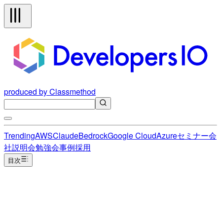
produced by Classmethod
Trending
AWS
Claude
Bedrock
Google Cloud
Azure
セミナー
会
社説明会
勉強会
事例
採用
目次