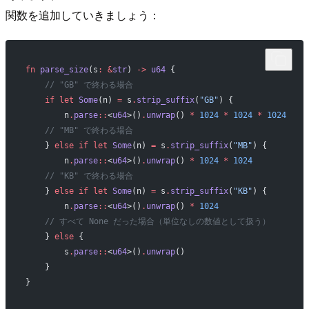
関数を追加していきましょう：
fn
 parse_size
(s
:
 &
str
) 
->
 u64
 {
    // "GB" で終わる場合
    if
 let
 Some
(n) 
=
 s
.
strip_suffix
(
"GB"
) {
        n
.
parse
::
<
u64
>()
.
unwrap
() 
*
 1024
 *
 1024
 *
 1024
    // "MB" で終わる場合
    } 
else
 if
 let
 Some
(n) 
=
 s
.
strip_suffix
(
"MB"
) {
        n
.
parse
::
<
u64
>()
.
unwrap
() 
*
 1024
 *
 1024
    // "KB" で終わる場合
    } 
else
 if
 let
 Some
(n) 
=
 s
.
strip_suffix
(
"KB"
) {
        n
.
parse
::
<
u64
>()
.
unwrap
() 
*
 1024
    // すべて None だった場合（単位なしの数値として扱う）
    } 
else
 {
        s
.
parse
::
<
u64
>()
.
unwrap
()
    }
}