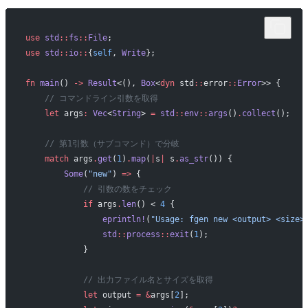
use
 std
::
fs
::
File
;
use
 std
::
io
::
{
self
, 
Write
};
fn
 main
() 
->
 Result
<(), 
Box
<
dyn
 std
::
error
::
Error
>> {
    // コマンドライン引数を取得
    let
 args
:
 Vec
<
String
> 
=
 std
::
env
::
args
()
.
collect
();
    // 第1引数（サブコマンド）で分岐
    match
 args
.
get
(
1
)
.
map
(
|
s
|
 s
.
as_str
()) {
        Some
(
"new"
) 
=>
 {
            // 引数の数をチェック
            if
 args
.
len
() < 
4
 {
                eprintln!
(
"Usage: fgen new <output> <size>
                std
::
process
::
exit
(
1
);
            }
            // 出力ファイル名とサイズを取得
            let
 output 
=
 &
args[
2
];