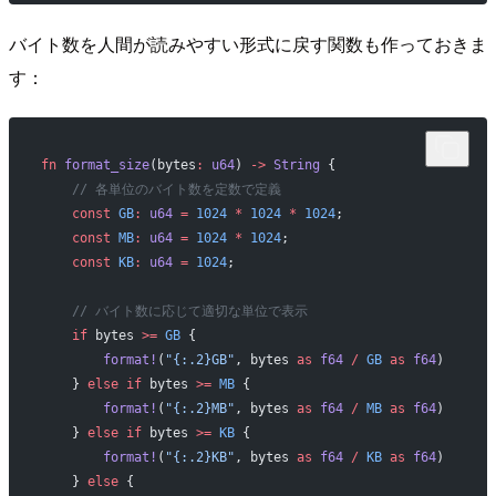
バイト数を人間が読みやすい形式に戻す関数も作っておきま
す：
fn
 format_size
(bytes
:
 u64
) 
->
 String
 {
    // 各単位のバイト数を定数で定義
    const
 GB
:
 u64
 =
 1024
 *
 1024
 *
 1024
;
    const
 MB
:
 u64
 =
 1024
 *
 1024
;
    const
 KB
:
 u64
 =
 1024
;
    // バイト数に応じて適切な単位で表示
    if
 bytes 
>=
 GB
 {
        format!
(
"{:.2}GB"
, bytes 
as
 f64
 /
 GB
 as
 f64
)
    } 
else
 if
 bytes 
>=
 MB
 {
        format!
(
"{:.2}MB"
, bytes 
as
 f64
 /
 MB
 as
 f64
)
    } 
else
 if
 bytes 
>=
 KB
 {
        format!
(
"{:.2}KB"
, bytes 
as
 f64
 /
 KB
 as
 f64
)
    } 
else
 {