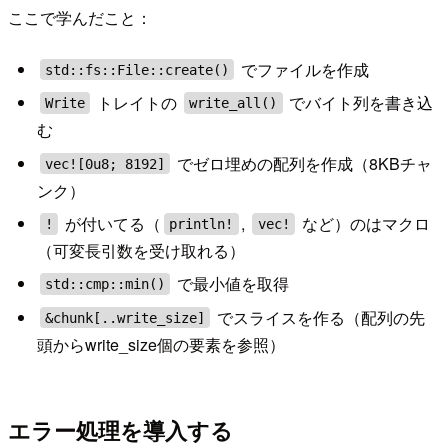
ここで学んだこと：
でファイルを作成
std::fs::File::create()
トレイトの
でバイト列を書き込
Write
write_all()
む
でゼロ埋めの配列を作成（8KBチャ
vec![0u8; 8192]
ンク）
が付いてる（
,
など）のはマクロ
!
println!
vec!
（可変長引数を受け取れる）
で最小値を取得
std::cmp::min()
でスライスを作る（配列の先
&chunk[..write_size]
頭からwrite_size個の要素を参照）
エラー処理を導入する