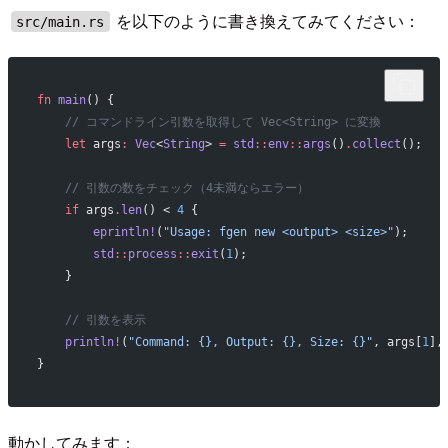
を以下のように書き換えてみてください：
src/main.rs
fn
 main
() {
    // コマンドライン引数を取得して Vec<String> に変換
    let
 args
:
 Vec
<
String
> 
=
 std
::
env
::
args
()
.
collect
();
    // 引数の数をチェック（4未満ならエラー）
    if
 args
.
len
() < 
4
 {
        eprintln!
(
"Usage: fgen new <output> <size>"
);
        std
::
process
::
exit
(
1
);
    }
    // 引数を表示
    println!
(
"Command: {}, Output: {}, Size: {}"
, args[
1
],
}
動かしてみます：