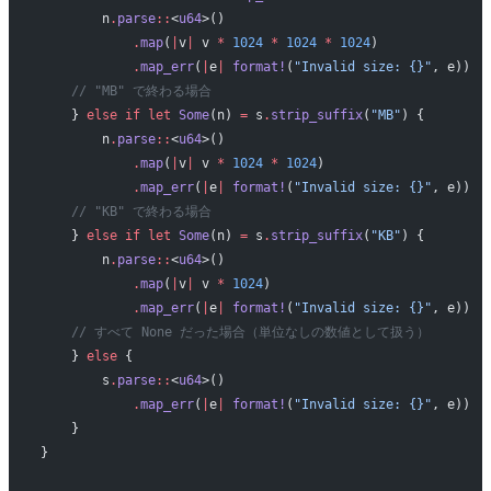
        n
.
parse
::
<
u64
>()
            .
map
(
|
v
|
 v 
*
 1024
 *
 1024
 *
 1024
)
            .
map_err
(
|
e
|
 format!
(
"Invalid size: {}"
, e))
    // "MB" で終わる場合
    } 
else
 if
 let
 Some
(n) 
=
 s
.
strip_suffix
(
"MB"
) {
        n
.
parse
::
<
u64
>()
            .
map
(
|
v
|
 v 
*
 1024
 *
 1024
)
            .
map_err
(
|
e
|
 format!
(
"Invalid size: {}"
, e))
    // "KB" で終わる場合
    } 
else
 if
 let
 Some
(n) 
=
 s
.
strip_suffix
(
"KB"
) {
        n
.
parse
::
<
u64
>()
            .
map
(
|
v
|
 v 
*
 1024
)
            .
map_err
(
|
e
|
 format!
(
"Invalid size: {}"
, e))
    // すべて None だった場合（単位なしの数値として扱う）
    } 
else
 {
        s
.
parse
::
<
u64
>()
            .
map_err
(
|
e
|
 format!
(
"Invalid size: {}"
, e))
    }
}