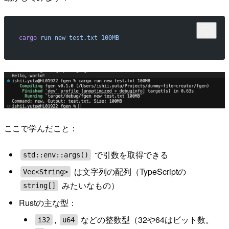
cargo
 run
 new
 test.txt
 100MB
ここで学んだこと：
で引数を取得できる
std::env::args()
は文字列の配列（TypeScriptの
Vec<String>
みたいなもの）
string[]
Rustの主な型：
,
などの整数型（32や64はビット数。
i32
u64