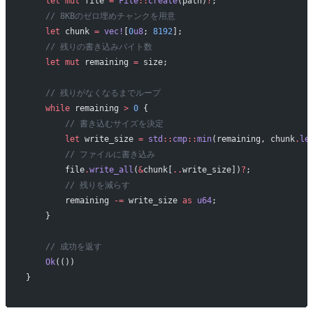
    let
 mut
 file 
=
 File
::
create
(path)
?
;
    // 8KBのゼロ埋めチャンクを用意
    let
 chunk 
=
 vec!
[
0
u8
; 
8192
];
    // 残りの書き込みバイト数
    let
 mut
 remaining 
=
 size;
    // 残りがなくなるまでループ
    while
 remaining 
>
 0
 {
        // 書き込むサイズを決定
        let
 write_size 
=
 std
::
cmp
::
min
(remaining, chunk
.
le
        // ファイルに書き込み
        file
.
write_all
(
&
chunk[
..
write_size])
?
;
        // 残りを減らす
        remaining 
-=
 write_size 
as
 u64
;
    }
    // 成功を返す
    Ok
(())
}