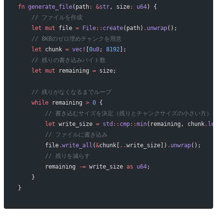
fn
 generate_file
(path
:
 &
str
, size
:
 u64
) {
    // ファイルを作成
    let
 mut
 file 
=
 File
::
create
(path)
.
unwrap
();
    // 8KBのゼロ埋めチャンクを用意
    let
 chunk 
=
 vec!
[
0
u8
; 
8192
];
    // 残りの書き込みバイト数
    let
 mut
 remaining 
=
 size;
    // 残りがなくなるまでループ
    while
 remaining 
>
 0
 {
        // 書き込むサイズを決定（残りとチャンクサイズの小さい方）
        let
 write_size 
=
 std
::
cmp
::
min
(remaining, chunk
.
le
        // ファイルに書き込み
        file
.
write_all
(
&
chunk[
..
write_size])
.
unwrap
();
        // 残りを減らす
        remaining 
-=
 write_size 
as
 u64
;
    }
}