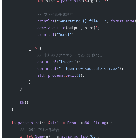
            let
 size 
=
 parse_size
(
&
args[
3
])
?
;
            // ファイル生成処理
            println!
(
"Generating {} file..."
, 
format_size
(
            generate_file
(output, size)
?
;
            println!
(
"Done!"
);
        }
        _ 
=>
 {
            // 未知のサブコマンドまたは引数なし
            eprintln!
(
"Usage:"
);
            eprintln!
(
"  fgen new <output> <size>"
);
            std
::
process
::
exit
(
1
);
        }
    }
    Ok
(())
}
fn
 parse_size
(s
:
 &
str
) 
->
 Result
<
u64
, 
String
> {
    // "GB" で終わる場合
    if
 let
 Some
(n) 
=
 s
.
strip_suffix
(
"GB"
) {