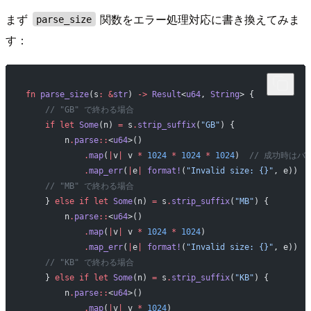
まず
関数をエラー処理対応に書き換えてみま
parse_size
す：
fn
 parse_size
(s
:
 &
str
) 
->
 Result
<
u64
, 
String
> {
    // "GB" で終わる場合
    if
 let
 Some
(n) 
=
 s
.
strip_suffix
(
"GB"
) {
        n
.
parse
::
<
u64
>()
            .
map
(
|
v
|
 v 
*
 1024
 *
 1024
 *
 1024
)  
// 成功時はバ
            .
map_err
(
|
e
|
 format!
(
"Invalid size: {}"
, e))  
    // "MB" で終わる場合
    } 
else
 if
 let
 Some
(n) 
=
 s
.
strip_suffix
(
"MB"
) {
        n
.
parse
::
<
u64
>()
            .
map
(
|
v
|
 v 
*
 1024
 *
 1024
)
            .
map_err
(
|
e
|
 format!
(
"Invalid size: {}"
, e))
    // "KB" で終わる場合
    } 
else
 if
 let
 Some
(n) 
=
 s
.
strip_suffix
(
"KB"
) {
        n
.
parse
::
<
u64
>()
            .
map
(
|
v
|
 v 
*
 1024
)