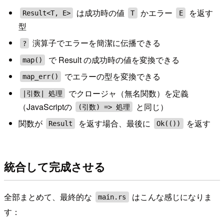
は成功時の値
かエラー
を返す
Result<T, E>
T
E
型
演算子でエラーを簡潔に伝播できる
?
で Result の成功時の値を変換できる
map()
でエラーの型を変換できる
map_err()
でクロージャ（無名関数）を定義
|引数| 処理
（JavaScriptの
と同じ）
(引数) => 処理
関数が
を返す場合、最後に
を返す
Result
Ok(())
統合して完成させる
全部まとめて、最終的な
はこんな感じになりま
main.rs
す：