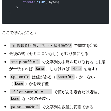
        format!
(
"{}B"
, bytes)
    }
}
ここで学んだこと：
で関数を定義
fn 関数名(引数: 型) -> 戻り値の型
最後の式（セミコロンなし）が戻り値になる
で文字列の末尾を切り取れる（末尾
strip_suffix()
が一致すれば
、しなければ
を返す）
Some
None
は値がある（
）か、ない
Option<T>
Some(値)
（
）かを表す型
None
で値がある場合だけ処理、
if let Some(n) = ...
なら次の分岐へ
None
で文字列を数値に変換できる
parse::<u64>()