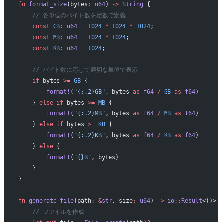
fn
 format_size
(bytes
:
 u64
) 
->
 String
 {
    // 各単位のバイト数を定数で定義
    const
 GB
:
 u64
 =
 1024
 *
 1024
 *
 1024
;
    const
 MB
:
 u64
 =
 1024
 *
 1024
;
    const
 KB
:
 u64
 =
 1024
;
    // バイト数に応じて適切な単位で表示
    if
 bytes 
>=
 GB
 {
        format!
(
"{:.2}GB"
, bytes 
as
 f64
 /
 GB
 as
 f64
)
    } 
else
 if
 bytes 
>=
 MB
 {
        format!
(
"{:.2}MB"
, bytes 
as
 f64
 /
 MB
 as
 f64
)
    } 
else
 if
 bytes 
>=
 KB
 {
        format!
(
"{:.2}KB"
, bytes 
as
 f64
 /
 KB
 as
 f64
)
    } 
else
 {
        format!
(
"{}B"
, bytes)
    }
}
fn
 generate_file
(path
:
 &
str
, size
:
 u64
) 
->
 io
::
Result
<()> 
    // ファイルを作成