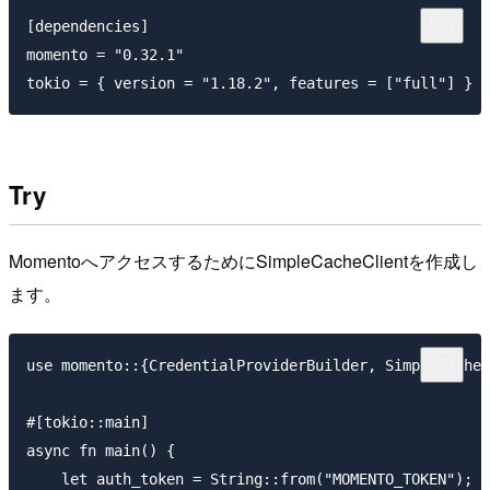
[dependencies]

momento = "0.32.1"

Try
MomentoへアクセスするためにSimpleCacheClientを作成し
ます。
use momento::{CredentialProviderBuilder, SimpleCacheC
#[tokio::main]

async fn main() {

    let auth_token = String::from("MOMENTO_TOKEN");
