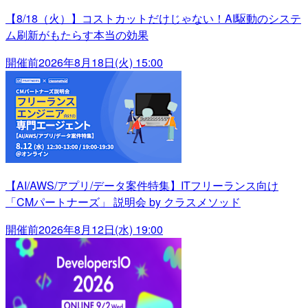
【8/18（火）】コストカットだけじゃない！AI駆動のシステ
ム刷新がもたらす本当の効果
開催前
2026年8月18日(火) 15:00
【AI/AWS/アプリ/データ案件特集】ITフリーランス向け
「CMパートナーズ」 説明会 by クラスメソッド
開催前
2026年8月12日(水) 19:00