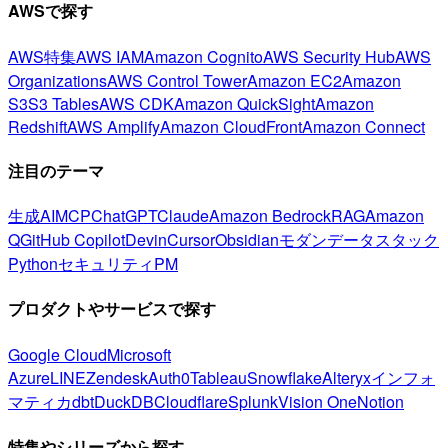
AWSで探す
AWS特集
AWS IAM
Amazon Cognito
AWS Security Hub
AWS
Organizations
AWS Control Tower
Amazon EC2
Amazon
S3
S3 Tables
AWS CDK
Amazon QuickSight
Amazon
Redshift
AWS Amplify
Amazon CloudFront
Amazon Connect
注目のテーマ
生成AI
MCP
ChatGPT
Claude
Amazon Bedrock
RAG
Amazon
Q
GitHub Copilot
Devin
Cursor
Obsidian
モダンデータスタック
Python
セキュリティ
PM
プロダクトやサービスで探す
Google Cloud
Microsoft
Azure
LINE
Zendesk
Auth0
Tableau
Snowflake
Alteryx
インフォ
マティカ
dbt
DuckDB
Cloudflare
Splunk
Vision One
Notion
特集やシリーズから探す