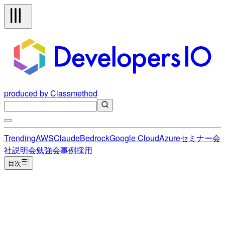
produced by Classmethod
Trending
AWS
Claude
Bedrock
Google Cloud
Azure
セミナー
会
社説明会
勉強会
事例
採用
目次