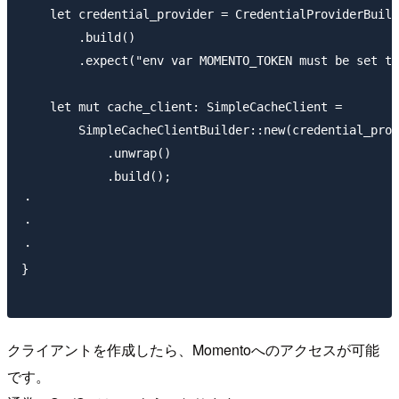
    let credential_provider = CredentialProviderBuild
        .build()

        .expect("env var MOMENTO_TOKEN must be set to
    let mut cache_client: SimpleCacheClient =

        SimpleCacheClientBuilder::new(credential_prov
            .unwrap()

            .build();

・

・

・

}

クライアントを作成したら、Momentoへのアクセスが可能
です。