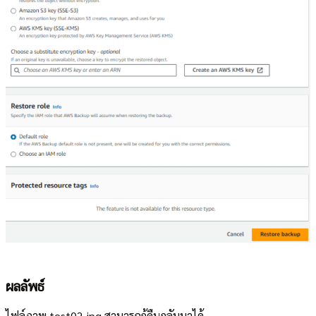
ผลลัพธ์
ไฟล์ภาพ test02.jpg สามารถกู้คืนกลับมาได้