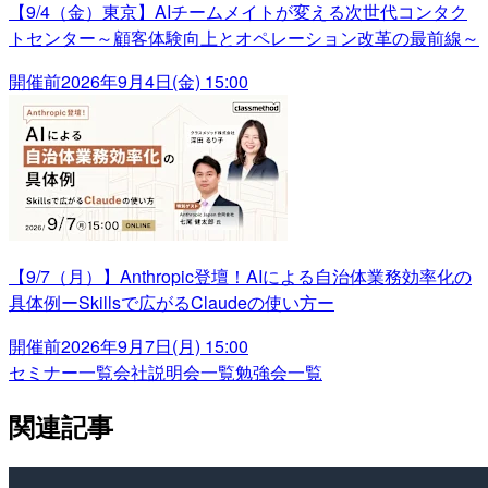
【9/4（金）東京】AIチームメイトが変える次世代コンタク
トセンター～顧客体験向上とオペレーション改革の最前線～
開催前
2026年9月4日(金) 15:00
【9/7（月）】Anthropic登壇！AIによる自治体業務効率化の
具体例ーSkillsで広がるClaudeの使い方ー
開催前
2026年9月7日(月) 15:00
セミナー一覧
会社説明会一覧
勉強会一覧
関連記事