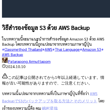
วิธีสำรองข้อมูล S3 ด้วย AWS Backup
ในบทความนี้จะมาแนะนำการสำรองข้อมูล Amazon S3 ด้วย AWS
Backup โดยบทความนี้ถูกแปลมาจากบทความภาษาญี่ปุ่น
Classmethod Thailand
AWS
Thai Language
Amazon S3
AWS Backup
Patarapong Armuttaporn
2024.10.10
この記事は公開されてから1年以上経過しています。情
報が古い可能性がありますので、ご注意ください。
บทความนี้แปลมาจากบทความที่เป็นภาษาญี่ปุ่นที่ชื่อว่า
AWS
BackupでS3のバックアップを取る方法とそのメリット
โดย
เจ้าของบทความนี้คือ คุณ
嶋村星哉