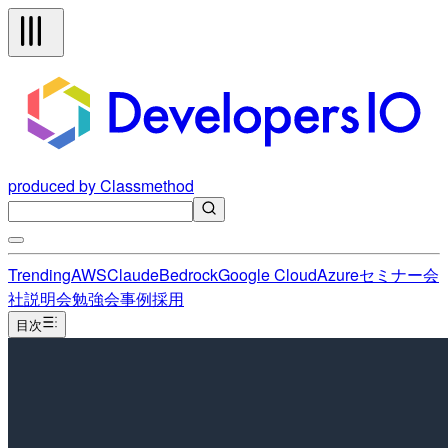
produced by Classmethod
Trending
AWS
Claude
Bedrock
Google Cloud
Azure
セミナー
会
社説明会
勉強会
事例
採用
目次