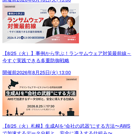
【8/25（火）】事例から学ぶ！ランサムウェア対策最前線～
今すぐ実践できる多重防御戦略
開催前
2026年8月25日(火) 13:00
【8/25（火）札幌】生成AIを“会社の武器”にする方法〜AWS
で加速するデータ分析と、安全に導入する仕組み〜