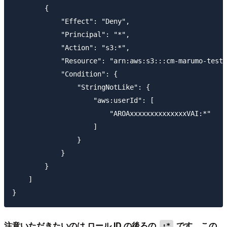
        {

            "Effect": "Deny",

            "Principal": "*",

            "Action": "s3:*",

            "Resource": "arn:aws:s3:::cm-marumo-test/
            "Condition": {

                "StringNotLike": {

                    "aws:userId": [

                        "AROAxxxxxxxxxxxxxxVAI:*"

                    ]

                }

            }

        }

    ]

注意いただきたいのは ロール ID の後ろの
です。この
:*