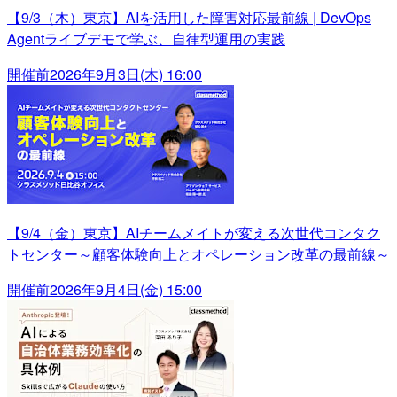
【9/3（木）東京】AIを活用した障害対応最前線 | DevOps
Agentライブデモで学ぶ、自律型運用の実践
開催前
2026年9月3日(木) 16:00
【9/4（金）東京】AIチームメイトが変える次世代コンタク
トセンター～顧客体験向上とオペレーション改革の最前線～
開催前
2026年9月4日(金) 15:00