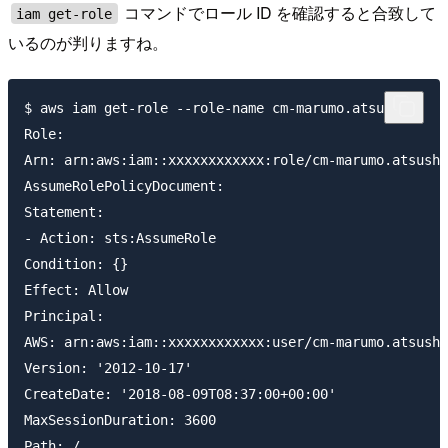
コマンドでロール ID を確認すると合致して
iam get-role
いるのが判りますね。
$ aws iam get-role --role-name cm-marumo.atsushi

Role:

Arn: arn:aws:iam::xxxxxxxxxxxx:role/cm-marumo.atsushi

AssumeRolePolicyDocument:

Statement:

- Action: sts:AssumeRole

Condition: {}

Effect: Allow

Principal:

AWS: arn:aws:iam::xxxxxxxxxxxx:user/cm-marumo.atsushi

Version: '2012-10-17'

CreateDate: '2018-08-09T08:37:00+00:00'

MaxSessionDuration: 3600

Path: /
