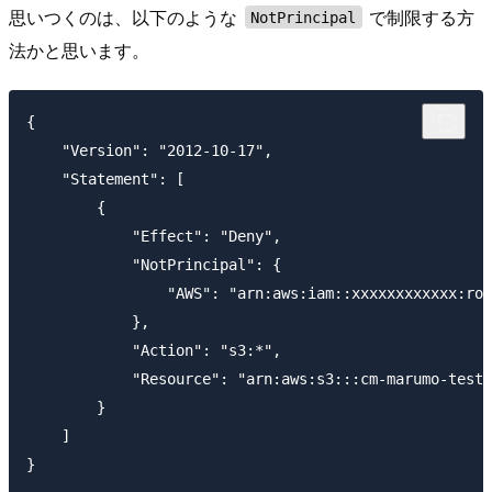
思いつくのは、以下のような
で制限する方
NotPrincipal
法かと思います。
{

    "Version": "2012-10-17",

    "Statement": [

        {

            "Effect": "Deny",

            "NotPrincipal": {

                "AWS": "arn:aws:iam::xxxxxxxxxxxx:rol
            },

            "Action": "s3:*",

            "Resource": "arn:aws:s3:::cm-marumo-test/
        }

    ]
