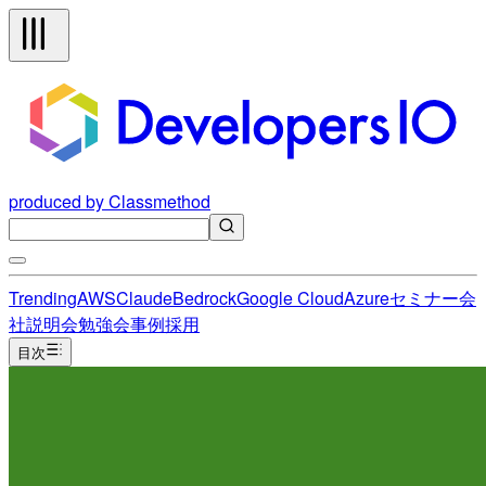
produced by Classmethod
Trending
AWS
Claude
Bedrock
Google Cloud
Azure
セミナー
会
社説明会
勉強会
事例
採用
目次