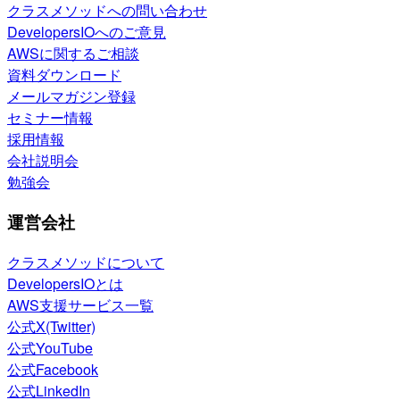
クラスメソッドへの問い合わせ
DevelopersIOへのご意見
AWSに関するご相談
資料ダウンロード
メールマガジン登録
セミナー情報
採用情報
会社説明会
勉強会
運営会社
クラスメソッドについて
DevelopersIOとは
AWS支援サービス一覧
公式X(Twitter)
公式YouTube
公式Facebook
公式LinkedIn