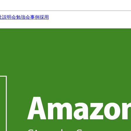
社説明会
勉強会
事例
採用