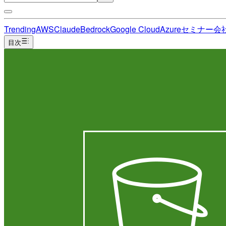
Trending
AWS
Claude
Bedrock
Google Cloud
Azure
セミナー
会
目次