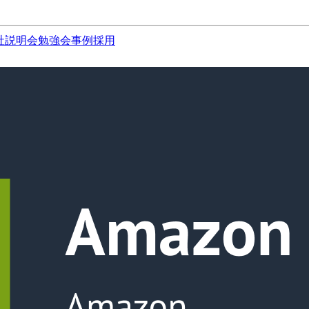
社説明会
勉強会
事例
採用