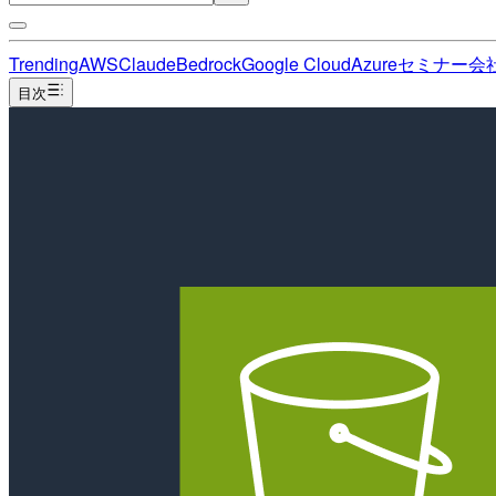
Trending
AWS
Claude
Bedrock
Google Cloud
Azure
セミナー
会
目次