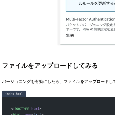
ファイルをアップロードしてみる
バージョニングを有効にしたら、ファイルをアップロードして
index.html
<!
DOCTYPE
 html
>
<
html
 lang
=
"ja"
>