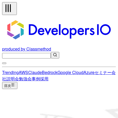
produced by Classmethod
Trending
AWS
Claude
Bedrock
Google Cloud
Azure
セミナー
会
社説明会
勉強会
事例
採用
目次