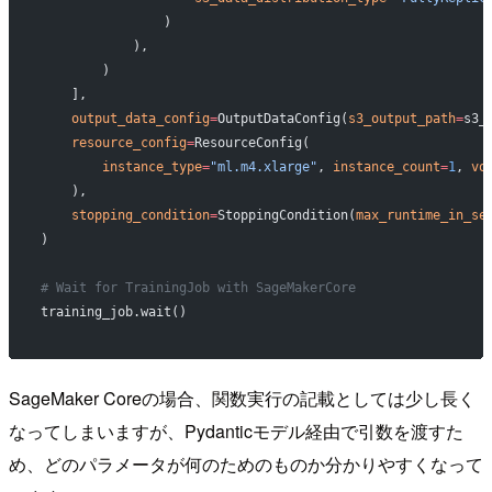
                )
            ),
        )
    ],
    output_data_config
=
OutputDataConfig(
s3_output_path
=
s3_
    resource_config
=
ResourceConfig(
        instance_type
=
"ml.m4.xlarge"
, 
instance_count
=
1
, 
vo
    ),
    stopping_condition
=
StoppingCondition(
max_runtime_in_se
)
# Wait for TrainingJob with SageMakerCore
training_job.wait()
SageMaker Coreの場合、関数実行の記載としては少し長く
なってしまいますが、Pydanticモデル経由で引数を渡すた
め、どのパラメータが何のためのものか分かりやすくなって