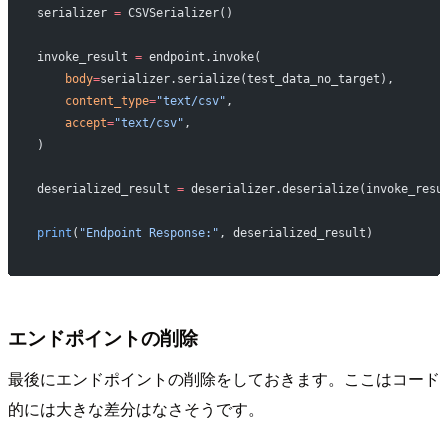
serializer 
=
 CSVSerializer()
invoke_result 
=
 endpoint.invoke(
    body
=
serializer.serialize(test_data_no_target),
    content_type
=
"text/csv"
,
    accept
=
"text/csv"
,
)
deserialized_result 
=
 deserializer.deserialize(invoke_resu
print
(
"Endpoint Response:"
, deserialized_result)
エンドポイントの削除
最後にエンドポイントの削除をしておきます。ここはコード
的には大きな差分はなさそうです。