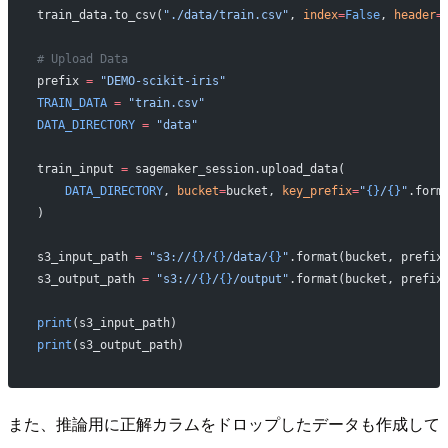
train_data.to_csv(
"./data/train.csv"
, 
index
=
False
, 
header
=
# Upload Data
prefix 
=
 "DEMO-scikit-iris"
TRAIN_DATA
 =
 "train.csv"
DATA_DIRECTORY
 =
 "data"
train_input 
=
 sagemaker_session.upload_data(
    DATA_DIRECTORY
, 
bucket
=
bucket, 
key_prefix
=
"
{}
/
{}
"
.form
)
s3_input_path 
=
 "s3://
{}
/
{}
/data/
{}
"
.format(bucket, prefix
s3_output_path 
=
 "s3://
{}
/
{}
/output"
.format(bucket, prefix
print
(s3_input_path)
print
(s3_output_path)
また、推論用に正解カラムをドロップしたデータも作成して