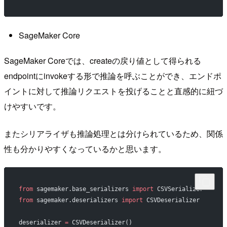
SageMaker Core
SageMaker Coreでは、createの戻り値として得られる
endpointにinvokeする形で推論を呼ぶことができ、エンドポ
イントに対して推論リクエストを投げることと直感的に紐づ
けやすいです。
またシリアライザも推論処理とは分けられているため、関係
性も分かりやすくなっているかと思います。
from
 sagemaker.base_serializers 
import
 CSVSerializer
from
 sagemaker.deserializers 
import
 CSVDeserializer
deserializer 
=
 CSVDeserializer()