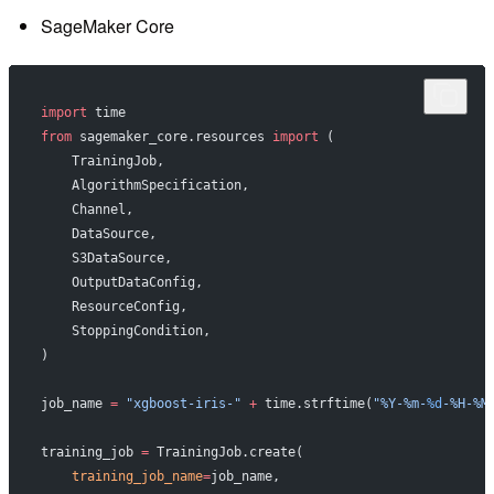
SageMaker Core
import
 time
from
 sagemaker_core.resources 
import
 (
    TrainingJob,
    AlgorithmSpecification,
    Channel,
    DataSource,
    S3DataSource,
    OutputDataConfig,
    ResourceConfig,
    StoppingCondition,
)
job_name 
=
 "xgboost-iris-"
 +
 time.strftime(
"%Y-%m-
%d
-%H-%M
training_job 
=
 TrainingJob.create(
    training_job_name
=
job_name,