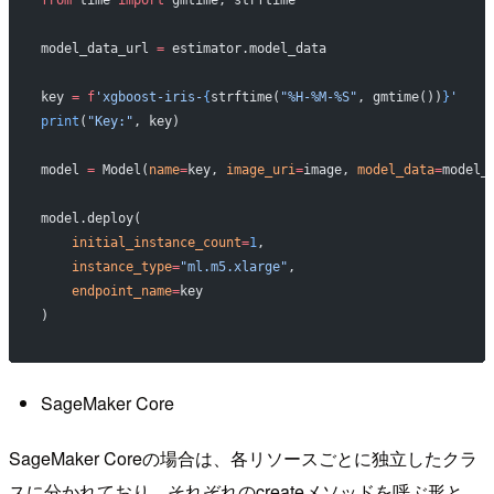
from
 time 
import
 gmtime, strftime
model_data_url 
=
 estimator.model_data
key 
=
 f
'xgboost-iris-
{
strftime(
"%H-%M-%S"
, gmtime())
}
'
print
(
"Key:"
, key)
model 
=
 Model(
name
=
key, 
image_uri
=
image, 
model_data
=
model_
model.deploy(
    initial_instance_count
=
1
,
    instance_type
=
"ml.m5.xlarge"
,
    endpoint_name
=
key
)
SageMaker Core
SageMaker Coreの場合は、各リソースごとに独立したクラ
スに分かれており、それぞれのcreateメソッドを呼ぶ形と