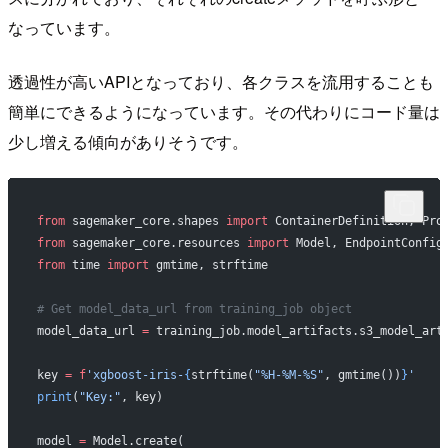
なっています。
透過性が高いAPIとなっており、各クラスを流用することも
簡単にできるようになっています。その代わりにコード量は
少し増える傾向がありそうです。
from
 sagemaker_core.shapes 
import
 ContainerDefinition, Pro
from
 sagemaker_core.resources 
import
 Model, EndpointConfig
from
 time 
import
 gmtime, strftime
# Get model_data_url from training_job object
model_data_url 
=
 training_job.model_artifacts.s3_model_art
key 
=
 f
'xgboost-iris-
{
strftime(
"%H-%M-%S"
, gmtime())
}
'
print
(
"Key:"
, key)
model 
=
 Model.create(