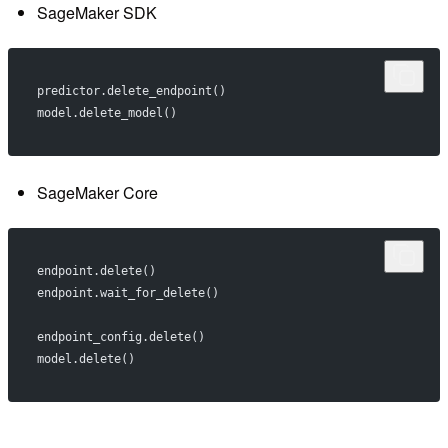
SageMaker SDK
predictor.delete_endpoint()
model.delete_model()
SageMaker Core
endpoint.delete()
endpoint.wait_for_delete()
endpoint_config.delete()
model.delete()