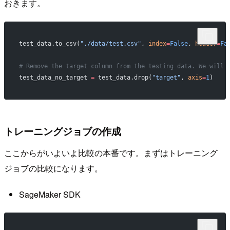
おきます。
test_data.to_csv(
"./data/test.csv"
, 
index
=
False
, 
header
=
Fa
# Remove the target column from the testing data. We will 
test_data_no_target 
=
 test_data.drop(
"target"
, 
axis
=
1
)
トレーニングジョブの作成
ここからがいよいよ比較の本番です。まずはトレーニング
ジョブの比較になります。
SageMaker SDK