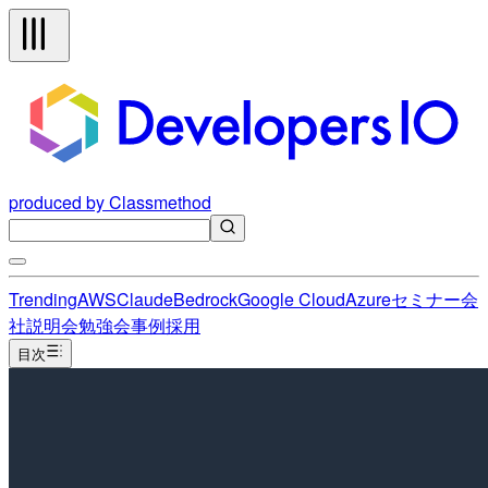
produced by Classmethod
Trending
AWS
Claude
Bedrock
Google Cloud
Azure
セミナー
会
社説明会
勉強会
事例
採用
目次