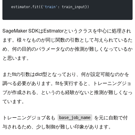
estimator.fit({
'train'
: train_input})
SageMaker SDKはEstimatorというクラスを中心に処理され
ます。様々なものが同じ関数の引数として与えられているた
め、何の目的のパラメータなのか推測が難しくなっているか
と思います。
またfitの引数はdict型となっており、何が設定可能なのかを
調べる必要があります。fitを実行すると、トレーニングジョ
ブが作成される、というのも経験がないと推測が難しくなっ
ています。
トレーニングジョブ名も
を元に自動で付
base_job_name
与されるため、少し制御が難しい印象があります。