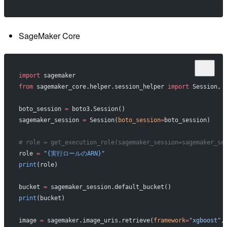
SageMaker Core
import
 sagemaker
from
 sagemaker_core.helper.session_helper 
import
 Session, 
boto_session 
=
 boto3.Session()
sagemaker_session 
=
 Session(
boto_session
=
boto_session)
# role = get_execution_role(sagemaker_session=sagemaker
role 
=
 "
{実行ロールのARN}
"
print
(role)
bucket 
=
 sagemaker_session.default_bucket()
print
(bucket)
image 
=
 sagemaker.image_uris.retrieve(
framework
=
"xgboost"
,