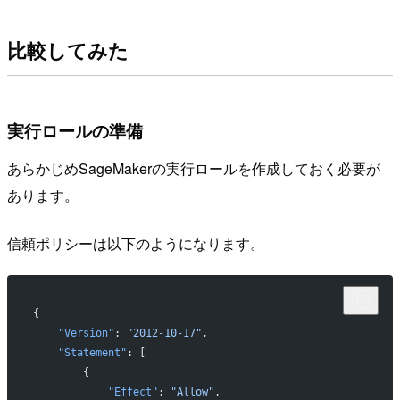
比較してみた
実行ロールの準備
あらかじめSageMakerの実行ロールを作成しておく必要が
あります。
信頼ポリシーは以下のようになります。
{
    "Version"
: 
"2012-10-17"
,
    "Statement"
: [
        {
            "Effect"
: 
"Allow"
,