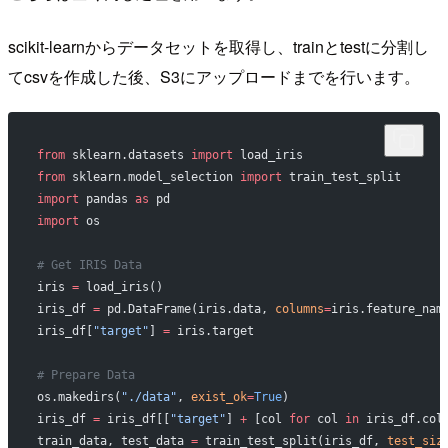
scikit-learnからデータセットを取得し、trainとtestに分割し
てcsvを作成した後、S3にアップロードまでを行います。
from
 sklearn.datasets 
import
 load_iris
from
 sklearn.model_selection 
import
 train_test_split
import
 pandas 
as
 pd
import
 os
# Get IRIS Data
iris 
=
 load_iris()
iris_df 
=
 pd.DataFrame(iris.data, 
columns
=
iris.feature_nam
iris_df[
"target"
] 
=
 iris.target
# Prepare Data
os.makedirs(
"./data"
, 
exist_ok
=
True
)
iris_df 
=
 iris_df[[
"target"
] 
+
 [col 
for
 col 
in
 iris_df.col
train_data, test_data 
=
 train_test_split(iris_df, 
test_siz