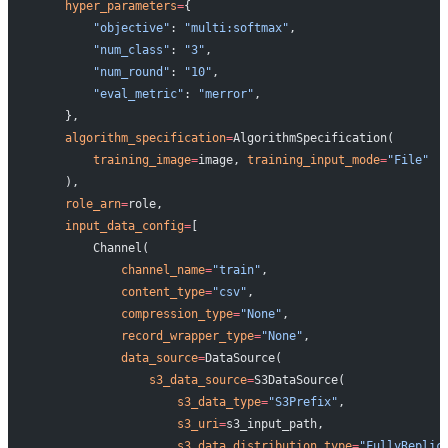
    hyper_parameters
=
{
        "objective"
: 
"multi:softmax"
,
        "num_class"
: 
"3"
,
        "num_round"
: 
"10"
,
        "eval_metric"
: 
"merror"
,
    },
    algorithm_specification
=
AlgorithmSpecification(
        training_image
=
image, 
training_input_mode
=
"File"
    ),
    role_arn
=
role,
    input_data_config
=
[
        Channel(
            channel_name
=
"train"
,
            content_type
=
"csv"
,
            compression_type
=
"None"
,
            record_wrapper_type
=
"None"
,
            data_source
=
DataSource(
                s3_data_source
=
S3DataSource(
                    s3_data_type
=
"S3Prefix"
,
                    s3_uri
=
s3_input_path,
                    s3_data_distribution_type
=
"FullyReplic