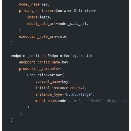
    model_name
=
key,
    primary_container
=
ContainerDefinition(
        image
=
image,
        model_data_url
=
model_data_url,
    ),
    execution_role_arn
=
role,
)
endpoint_config 
=
 EndpointConfig.create(
    endpoint_config_name
=
key,
    production_variants
=
[
        ProductionVariant(
            variant_name
=
key,
            initial_instance_count
=
1
,
            instance_type
=
"ml.m5.xlarge"
,
            model_name
=
model,  
# Pass `Model`` object crea
        )
    ],
)