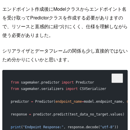
エンドポイント作成後にModelクラスからエンドポイント名
を受け取ってPredictorクラスを作成する必要がありますの
で、リソースと直感的に紐づけにくく、仕様を理解しながら
使う必要がありました。
シリアライザとデータフレームの関係も少し直接的ではない
ため分かりにくいかと思います。
from
 sagemaker.predictor 
import
 Predictor
from
 sagemaker.serializers 
import
 CSVSerializer
predictor 
=
 Predictor(
endpoint_name
=
model.endpoint_name, 
s
response 
=
 predictor.predict(test_data_no_target.values)
print
(
"Endpoint Response:"
, response.decode(
"utf-8"
))