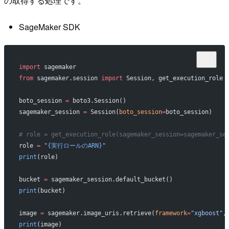
の取得する処理です。
SageMaker SDK
import
 sagemaker
from
 sagemaker.session 
import
 Session, get_execution_role
boto_session 
=
 boto3.Session()
sagemaker_session 
=
 Session(
boto_session
=
boto_session)
# role = get_execution_role(sagemaker_session=sagemaker
role 
=
 "
{実行ロールのARN}
"
print
(role)
bucket 
=
 sagemaker_session.default_bucket()
print
(bucket)
image 
=
 sagemaker.image_uris.retrieve(
framework
=
"xgboost"
,
print
(image)