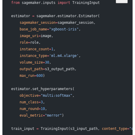
from
 sagemaker.inputs 
import
 TrainingInput
estimator 
=
 sagemaker.estimator.Estimator(
    sagemaker_session
=
sagemaker_session,
    base_job_name
=
"xgboost-iris"
,
    image_uri
=
image, 
    role
=
role,
    instance_count
=
1
, 
    instance_type
=
'ml.m4.xlarge'
, 
    volume_size
=
30
,
    output_path
=
s3_output_path,
    max_run
=
600
)
estimator.set_hyperparameters(
    objective
=
"multi:softmax"
,
    num_class
=
3
,
    num_round
=
10
,
    eval_metric
=
"merror"
)
train_input 
=
 TrainingInput(s3_input_path, 
content_type
=
"c