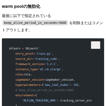
warm poolの無効化
最後に以下で指定されている
を削除またはコメン
keep_alive_period_in_seconds=3600
トアウトします。
sklearn 
=
 SKLearn(
    entry_point
=
'train.py'
,
    source_dir
=
'training_code'
,
    framework_version
=
'1.2-1'
,
    instance_type
=
'ml.c4.xlarge'
,
    role
=
role,
    sagemaker_session
=
sagemaker_session,
    hyperparameters
=
{
'max_leaf_nodes'
: 
30
},
    # keep_alive_period_in_seconds=3600,
    environment
=
{
        'MLFLOW_TRACKING_ARN'
: tracking_server_arn
    }