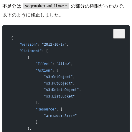
不足分は
の部分の権限だったので、
sagemaker-mlflow:*
以下のように修正しました。
{
    "Version"
: 
"2012-10-17"
,
    "Statement"
: [
        {
            "Effect"
: 
"Allow"
,
            "Action"
: [
                "s3:GetObject"
,
                "s3:PutObject"
,
                "s3:DeleteObject"
,
                "s3:ListBucket"
            ],
            "Resource"
: [
                "arn:aws:s3:::*"
            ]
        },