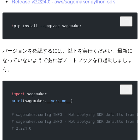
Release v2.224.0 · aws/sagemaker-python-sdk
!
pip install 
--
upgrade sagemaker
バージョンを確認するには、以下を実行ください。最新に
なっていないようであればノートブックを再起動しましょ
う。
import
 sagemaker
print
(sagemaker.
__version__
)
# sagemaker.config INFO - Not applying SDK defaults from l
# sagemaker.config INFO - Not applying SDK defaults from l
# 2.224.0