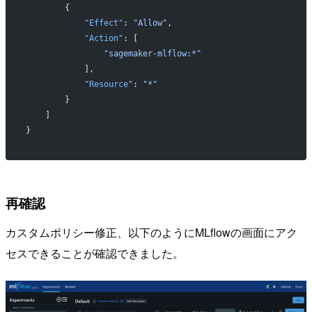
        {            
            "Effect"
: 
"Allow"
,            
            "Action"
: [
                "sagemaker-mlflow:*"
            ],            
            "Resource"
: 
"*"
        }
    ]
}
再確認
カスタムポリシー修正、以下のようにMLflowの画面にアク
セスできることが確認できました。