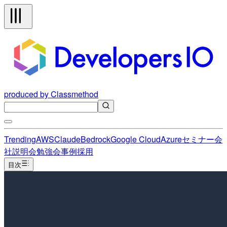
produced by Classmethod
Trending
AWS
Claude
Bedrock
Google Cloud
Azure
セミナー
会
社説明会
勉強会
事例
採用
目次