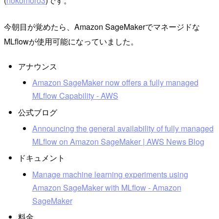
(
nokomoro3
)です。
今朝目が覚めたら、Amazon SageMakerでマネージドな
MLflowが使用可能になっていました。
アナウンス
Amazon SageMaker now offers a fully managed
MLflow Capability - AWS
公式ブログ
Announcing the general availability of fully managed
MLflow on Amazon SageMaker | AWS News Blog
ドキュメント
Manage machine learning experiments using
Amazon SageMaker with MLflow - Amazon
SageMaker
料金