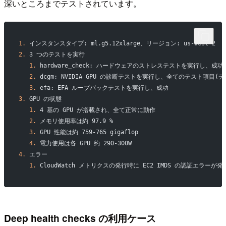
深いところまでテストされています。
1.
 インスタンスタイプ: ml.g5.12xlarge、リージョン: us-west-2
2.
 3 つのテストを実行
   1.
 hardware_check: ハードウェアのストレステストを実行し、成功
   2.
 dcgm: NVIDIA GPU の診断テストを実行し、全てのテスト項
   3.
 efa: EFA ループバックテストを実行し、成功
3.
 GPU の状態
   1.
 4 基の GPU が搭載され、全て正常に動作
   2.
 メモリ使用率は約 97.9 %
   3.
 GPU 性能は約 759-765 gigaflop
   4.
 電力使用は各 GPU 約 290-300W
4.
 エラー
   1.
 CloudWatch メトリクスの発行時に EC2 IMDS の認証エラ
Deep health checks の利用ケース