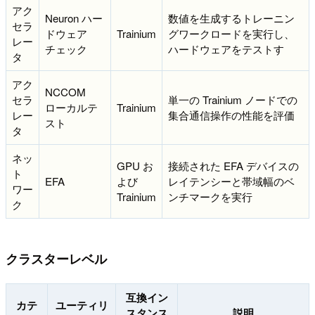
アク
Neuron ハー
数値を生成するトレーニン
セラ
ドウェア
Trainium
グワークロードを実行し、
レー
チェック
ハードウェアをテストす
タ
アク
NCCOM
セラ
単一の Trainium ノードでの
ローカルテ
Trainium
レー
集合通信操作の性能を評価
スト
タ
ネッ
GPU お
接続された EFA デバイスの
ト
EFA
よび
レイテンシーと帯域幅のベ
ワー
Trainium
ンチマークを実行
ク
クラスターレベル
互換イン
カテ
ユーティリ
スタンス
説明