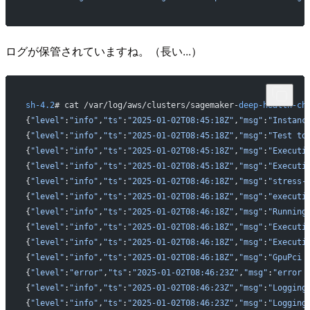
ログが保管されていますね。（長い...）
sh-4.2
# cat /var/log/aws/clusters/sagemaker-
deep-health-ch
{
"level"
:
"info"
,
"ts"
:
"2025-01-02T08:45:18Z"
,
"msg"
:
"Instanc
{
"level"
:
"info"
,
"ts"
:
"2025-01-02T08:45:18Z"
,
"msg"
:
"Test to
{
"level"
:
"info"
,
"ts"
:
"2025-01-02T08:45:18Z"
,
"msg"
:
"Executi
{
"level"
:
"info"
,
"ts"
:
"2025-01-02T08:45:18Z"
,
"msg"
:
"Executi
{
"level"
:
"info"
,
"ts"
:
"2025-01-02T08:46:18Z"
,
"msg"
:
"stress-
{
"level"
:
"info"
,
"ts"
:
"2025-01-02T08:46:18Z"
,
"msg"
:
"executi
{
"level"
:
"info"
,
"ts"
:
"2025-01-02T08:46:18Z"
,
"msg"
:
"Running
{
"level"
:
"info"
,
"ts"
:
"2025-01-02T08:46:18Z"
,
"msg"
:
"Executi
{
"level"
:
"info"
,
"ts"
:
"2025-01-02T08:46:18Z"
,
"msg"
:
"Executi
{
"level"
:
"info"
,
"ts"
:
"2025-01-02T08:46:18Z"
,
"msg"
:
"GpuPci 
{
"level"
:
"error"
,
"ts"
:
"2025-01-02T08:46:23Z"
,
"msg"
:
"error 
{
"level"
:
"info"
,
"ts"
:
"2025-01-02T08:46:23Z"
,
"msg"
:
"Logging
{
"level"
:
"info"
,
"ts"
:
"2025-01-02T08:46:23Z"
,
"msg"
:
"Logging