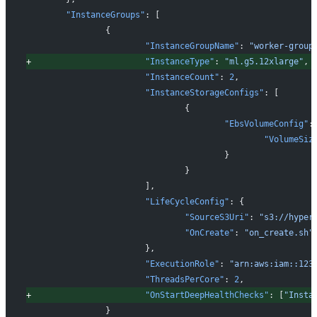
	"InstanceGroups"
: [
		{
			"InstanceGroupName"
: 
"worker-group
+
			"InstanceType"
: 
"ml.g5.12xlarge"
,
			"InstanceCount"
: 
2
,
			"InstanceStorageConfigs"
: [
				{
					"EbsVolumeConfig"
:
						"VolumeS
					}
				}
			],
			"LifeCycleConfig"
: {
				"SourceS3Uri"
: 
"s3://hyper
				"OnCreate"
: 
"on_create.sh"
			},
			"ExecutionRole"
: 
"arn:aws:iam::123
			"ThreadsPerCore"
: 
2
,
+
			"OnStartDeepHealthChecks"
: [
"Insta
		}