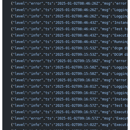
{
"level"
:
"error"
,
"ts"
:
"2025-01-02T08:46:26Z"
,
"msg"
:
"error 
{
"level"
:
"info"
,
"ts"
:
"2025-01-02T08:46:26Z"
,
"msg"
:
"Logging
{
"level"
:
"info"
,
"ts"
:
"2025-01-02T08:46:26Z"
,
"msg"
:
"Logging
{
"level"
:
"info"
,
"ts"
:
"2025-01-02T08:46:43Z"
,
"msg"
:
"Instanc
{
"level"
:
"info"
,
"ts"
:
"2025-01-02T08:46:43Z"
,
"msg"
:
"Test to
{
"level"
:
"info"
,
"ts"
:
"2025-01-02T08:46:43Z"
,
"msg"
:
"Executi
{
"level"
:
"info"
,
"ts"
:
"2025-01-02T08:46:43Z"
,
"msg"
:
"Running
{
"level"
:
"info"
,
"ts"
:
"2025-01-02T09:15:53Z"
,
"msg"
:
"dcgm di
{
"level"
:
"info"
,
"ts"
:
"2025-01-02T09:15:53Z"
,
"msg"
:
"DCGM di
{
"level"
:
"error"
,
"ts"
:
"2025-01-02T09:15:58Z"
,
"msg"
:
"error 
{
"level"
:
"info"
,
"ts"
:
"2025-01-02T09:15:58Z"
,
"msg"
:
"Logging
{
"level"
:
"info"
,
"ts"
:
"2025-01-02T09:15:58Z"
,
"msg"
:
"Logging
{
"level"
:
"error"
,
"ts"
:
"2025-01-02T09:16:01Z"
,
"msg"
:
"error 
{
"level"
:
"info"
,
"ts"
:
"2025-01-02T09:16:01Z"
,
"msg"
:
"Logging
{
"level"
:
"info"
,
"ts"
:
"2025-01-02T09:16:01Z"
,
"msg"
:
"Logging
{
"level"
:
"info"
,
"ts"
:
"2025-01-02T09:16:57Z"
,
"msg"
:
"Instanc
{
"level"
:
"info"
,
"ts"
:
"2025-01-02T09:16:57Z"
,
"msg"
:
"Test to
{
"level"
:
"info"
,
"ts"
:
"2025-01-02T09:16:57Z"
,
"msg"
:
"Executi
{
"level"
:
"error"
,
"ts"
:
"2025-01-02T09:16:57Z"
,
"msg"
:
"Execut
{
"level"
:
"info"
,
"ts"
:
"2025-01-02T09:17:02Z"
,
"msg"
:
"Executi