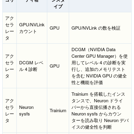
イプ
アク
セラ
GPU/NVLink
GPU
GPU/NVLink の数を検証
レー
カウント
タ
DCGM（NVIDIA Data
アク
Center GPU Manager）を使
セラ
DCGM レベ
用してレベル 4 の診断を実
GPU
レー
ル 4 診断
行し、追加のメモリテスト
タ
を含む NVIDIA GPU の健全
性と機能を評価
Trainium を搭載したインス
アク
タンスで、Neuron ドライ
セラ
Neuron
バーから直接伝播される
Trainium
レー
sysfs
Neuron sysfs からカウン
タ
ターを読み取り Neuron デバ
イスの健全性を判断