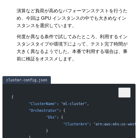
!
演算など負荷が高めなパフォーマンステストを行うた
め、今回は GPU インスタンスの中でも大きめなイン
スタンスを選択しています。
何度か異なる条件で試してみたところ、利用するイン
スタンスタイプや環境下によって、テスト完了時間が
大きく異なるようでした。本番で利用する場合は、事
前に検証をオススメします。
cluster-config.json
{
	"ClusterName"
: 
"ml-cluster"
,
	"Orchestrator"
: {
		"Eks"
: {
			"ClusterArn"
: 
"arn:aws:eks:us-west
		}
	},