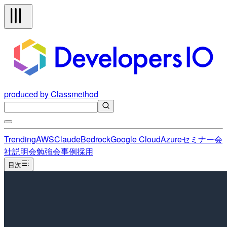
produced by Classmethod
Trending
AWS
Claude
Bedrock
Google Cloud
Azure
セミナー
会
社説明会
勉強会
事例
採用
目次