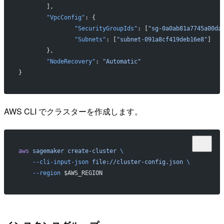
	],
	"VpcConfig"
: {
		"SecurityGroupIds"
: [
"sg-0a0ab81a7745a00da
		"Subnets"
: [
"subnet-091a8cf419deb16e8"
]
	},
	"NodeRecovery"
: 
"Automatic"
}
AWS CLI でクラスターを作成します。
aws
 sagemaker
 create-cluster
 \
    --cli-input-json
 file://cluster-config.json
 \
    --region
 $AWS_REGION