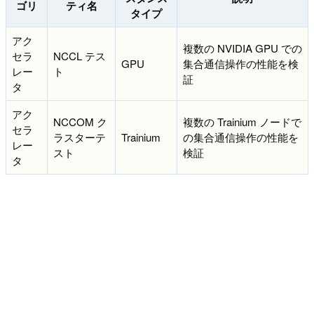
ゴリ
ティ名
タイプ
アク
複数の NVIDIA GPU での
セラ
NCCL テス
GPU
集合通信操作の性能を検
レー
ト
証
タ
アク
NCCOM ク
複数の Trainium ノードで
セラ
ラスターテ
Trainium
の集合通信操作の性能を
レー
スト
検証
タ