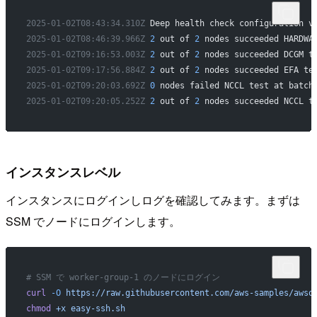
2025-01-02T08:43:34.310Z
 Deep health check configuration v
2025-01-02T08:46:39.966Z
 2
 out of 
2
 nodes succeeded HARDWA
2025-01-02T09:16:53.003Z
 2
 out of 
2
 nodes succeeded DCGM t
2025-01-02T09:17:56.884Z
 2
 out of 
2
 nodes succeeded EFA te
2025-01-02T09:20:03.692Z
 0
 nodes failed NCCL test at batch
2025-01-02T09:20:05.252Z
 2
 out of 
2
 nodes succeeded NCCL t
インスタンスレベル
インスタンスにログインしログを確認してみます。まずは
SSM でノードにログインします。
# SSM で worker-group-1 のノードにログイン
curl
 -O
 https://raw.githubusercontent.com/aws-samples/awso
chmod
 +x
 easy-ssh.sh