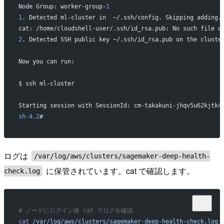
Node Group: worker-group-
1
1
. Detected ml-cluster in  ~/.ssh/config. Skipping adding.
cat: /home/cloudshell-user/.ssh/id_rsa.pub: No such file o
2
. Detected SSH public key ~/.ssh/id_rsa.pub on the cluste
Now you can run:
$ ssh ml-cluster
Starting session with SessionId: cm-takakuni-jhqv5u62kjtk4
sh-4.2
#
ログは
/var/log/aws/clusters/sagemaker-deep-health-
に保管されています。cat で確認します。
check.log
# ノードにログイン後 cat でログを確認
cat
 /var/log/aws/clusters/sagemaker-deep-health-check.log