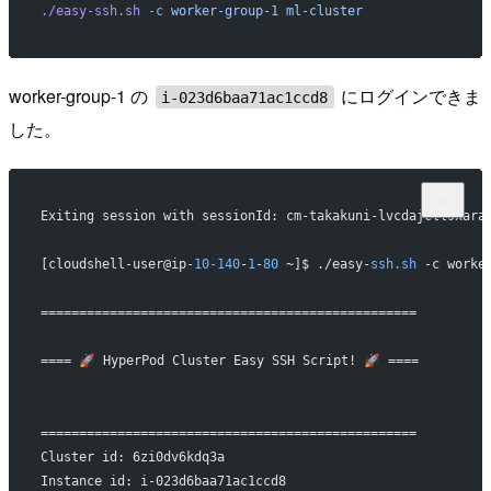
./easy-ssh.sh
 -c
 worker-group-1
 ml-cluster
worker-group-1 の
にログインできま
i-023d6baa71ac1ccd8
した。
Exiting session with sessionId: cm-takakuni-lvcdajcll9xara
[cloudshell-user@ip-
10-140
-
1
-
80
 ~]$ ./easy-
ssh.sh
 -c worke
=================================================
==== 🚀 HyperPod Cluster Easy SSH Script! 🚀 ====
=================================================
Cluster id: 6zi0dv6kdq3a
Instance id: i-023d6baa71ac1ccd8