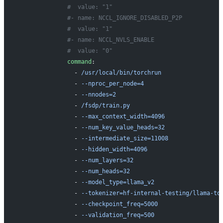
             #  value: "1"
             #- name: NCCL_IGNORE_DISABLED_P2P
             #  value: "1"
             #- name: NCCL_NVLS_ENABLE
             #  value: "0"
             command
:
               - 
/usr/local/bin/torchrun
               - 
--nproc_per_node=4
               - 
--nnodes=2
               - 
/fsdp/train.py
               - 
--max_context_width=4096
               - 
--num_key_value_heads=32
               - 
--intermediate_size=11008
               - 
--hidden_width=4096
               - 
--num_layers=32
               - 
--num_heads=32
               - 
--model_type=llama_v2
               - 
--tokenizer=hf-internal-testing/llama-to
               - 
--checkpoint_freq=5000
               - 
--validation_freq=500