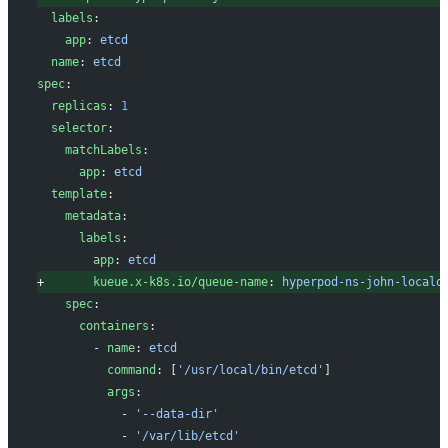
 labels
:
   app
: 
etcd
 name
: 
etcd
spec
:
 replicas
: 
1
 selector
:
   matchLabels
:
     app
: 
etcd
 template
:
   metadata
:
     labels
:
       app
: 
etcd
+
       kueue.x-k8s.io/queue-name
: 
hyperpod-ns-john-localq
   spec
:
     containers
:
       - 
name
: 
etcd
         command
: [
'/usr/local/bin/etcd'
]
         args
:
           - 
'--data-dir'
           - 
'/var/lib/etcd'