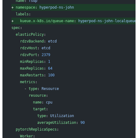
 name
: 
fsdp
+
 namespace
: 
hyperpod-ns-john
 labels
:
+
   kueue.x-k8s.io/queue-name
: 
hyperpod-ns-john-localqueue
spec
:
 elasticPolicy
:
   rdzvBackend
: 
etcd
   rdzvHost
: 
etcd
   rdzvPort
: 
2379
   minReplicas
: 
1
   maxReplicas
: 
64
   maxRestarts
: 
100
   metrics
:
     - 
type
: 
Resource
       resource
:
         name
: 
cpu
         target
:
           type
: 
Utilization
           averageUtilization
: 
90
 pytorchReplicaSpecs
:
   Worker
: