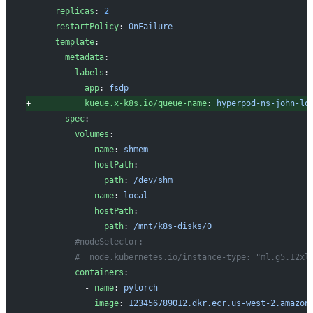
     replicas
: 
2
     restartPolicy
: 
OnFailure
     template
:
       metadata
:
         labels
:
           app
: 
fsdp
+
           kueue.x-k8s.io/queue-name
: 
hyperpod-ns-john-lo
       spec
:
         volumes
:
           - 
name
: 
shmem
             hostPath
:
               path
: 
/dev/shm
           - 
name
: 
local
             hostPath
:
               path
: 
/mnt/k8s-disks/0
         #nodeSelector:
         #  node.kubernetes.io/instance-type: "ml.g5.12xl
         containers
:
           - 
name
: 
pytorch
             image
: 
123456789012.dkr.ecr.us-west-2.amazon