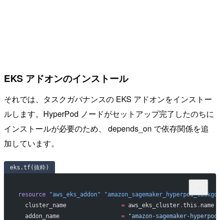
EKS アドオンのインストール
それでは、タスクガバナンスの EKS アドオンをインストー
ルします。HyperPod ノードがセットアップ完了したのちに
インストールが必要のため、 depends_on で依存関係を追
加しています。
eks.tf(抜粋)
resource
 "aws_eks_addon"
 "amazon_sagemaker_hyperpod_taskgo
  cluster_name
                =
 aws_eks_cluster
.
this
.
name
  addon_name
                  =
 "amazon-sagemaker-hyperpod