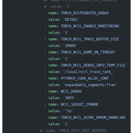
               #- name: FI_EFA_ENABLE_SHM_TRANSFER
               #  value: "1"
               - 
name
: 
TORCH_DISTRIBUTED_DEBUG
                 value
: 
'DETAIL'
               - 
name
: 
TORCH_NCCL_ENABLE_MONITORING
                 value
: 
'1'
               - 
name
: 
TORCH_NCCL_TRACE_BUFFER_SIZE
                 value
: 
'20000'
               - 
name
: 
TORCH_NCCL_DUMP_ON_TIMEOUT
                 value
: 
'1'
               - 
name
: 
TORCH_NCCL_DEBUG_INFO_TEMP_FILE
                 value
: 
'/local/nccl_trace_rank_'
               - 
name
: 
PYTORCH_CUDA_ALLOC_CONF
                 value
: 
'expandable_segments:True'
               - 
name
: 
NCCL_DEBUG
                 value
: 
'INFO'
               - 
name
: 
NCCL_SOCKET_IFNAME
                 value
: 
'^lo'
               - 
name
: 
TORCH_NCCL_ASYNC_ERROR_HANDLING
                 value
: 
'1'
             #- name: TORCH_DIST_INIT_BARRIER