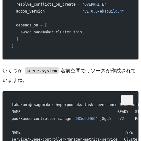
  resolve_conflicts_on_create
 =
 "OVERWRITE"
  addon_version
               =
 "v1.0.0-eksbuild.4"
  depends_on
 =
 [
    awscc_sagemaker_cluster
.
this,
  ]
}
いくつか
名前空間でリソースが作成されて
kueue-system
いますね。
takakuni@ sagemaker_hyperpod_eks_task_governance % kubectl
NAME                                            READY   ST
pod/kueue-controller-manager-
685d6d4664
-j8gq5   
2
/
2
     Ru
NAME                                               TYPE   
service/kueue-controller-manager-metrics-service   Cluster