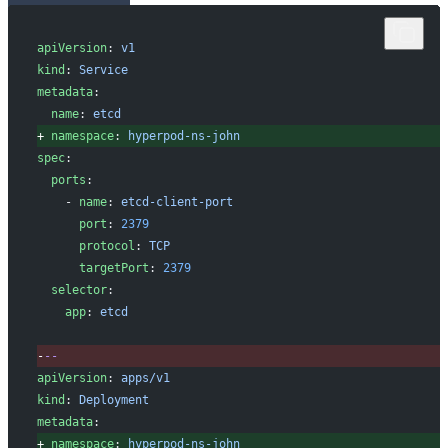
apiVersion
: 
v1
kind
: 
Service
metadata
:
 name
: 
etcd
+
 namespace
: 
hyperpod-ns-john
spec
:
 ports
:
   - 
name
: 
etcd-client-port
     port
: 
2379
     protocol
: 
TCP
     targetPort
: 
2379
 selector
:
   app
: 
etcd
-
--
apiVersion
: 
apps/v1
kind
: 
Deployment
metadata
:
+
 namespace
: 
hyperpod-ns-john