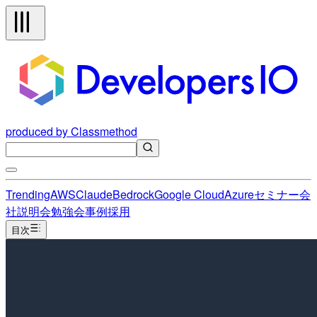
produced by Classmethod
Trending
AWS
Claude
Bedrock
Google Cloud
Azure
セミナー
会
社説明会
勉強会
事例
採用
目次