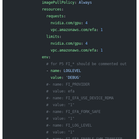
             imagePullPolicy
: 
Always
             resources
:
               requests
:
                 nvidia.com/gpu
: 
4
                 vpc.amazonaws.com/efa
: 
1
               limits
:
                 nvidia.com/gpu
: 
4
                 vpc.amazonaws.com/efa
: 
1
             env
:
               # for P5 FI_* should be commented out
               - 
name
: 
LOGLEVEL
                 value
: 
'DEBUG'
               #- name: FI_PROVIDER
               #  value: efa
               #- name: FI_EFA_USE_DEVICE_RDMA
               #  value: "1"
               #- name: FI_EFA_FORK_SAFE
               #  value: "1"
               #- name: FI_LOG_LEVEL
               #  value: "1"