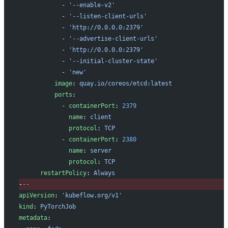
           - 
'--enable-v2'
           - 
'--listen-client-urls'
           - 
'http://0.0.0.0:2379'
           - 
'--advertise-client-urls'
           - 
'http://0.0.0.0:2379'
           - 
'--initial-cluster-state'
           - 
'new'
         image
: 
quay.io/coreos/etcd:latest
         ports
:
           - 
containerPort
: 
2379
             name
: 
client
             protocol
: 
TCP
           - 
containerPort
: 
2380
             name
: 
server
             protocol
: 
TCP
     restartPolicy
: 
Always
-
--
apiVersion
: 
'kubeflow.org/v1'
kind
: 
PyTorchJob
metadata
: