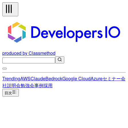
produced by Classmethod
Trending
AWS
Claude
Bedrock
Google Cloud
Azure
セミナー
会
社説明会
勉強会
事例
採用
目次