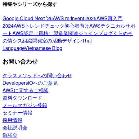
特集やシリーズから探す
Google Cloud Next ’25
AWS re:Invent 2025
AWS再入門
2024
AWSトレンドチェック
初心者向け
AWSテクニカルサポ
ート
AWS認定（資格）
製造業関連
ジョインブログ
くらめそ
の情シス
組織開発室の活動
デザイン
Thai
Language
Vietnamese Blog
お問い合わせ
クラスメソッドへの問い合わせ
DevelopersIOへのご意見
AWSに関するご相談
資料ダウンロード
メールマガジン登録
セミナー情報
採用情報
会社説明会
勉強会