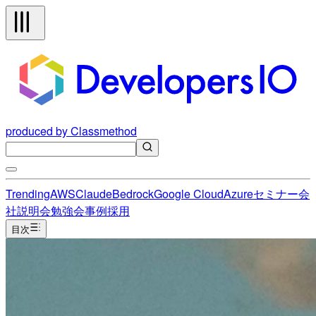
produced by Classmethod
Trending
AWS
Claude
Bedrock
Google Cloud
Azure
セミナー
会
社説明会
勉強会
事例
採用
目次