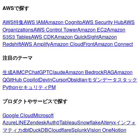
AWSで探す
AWS特集
AWS IAM
Amazon Cognito
AWS Security Hub
AWS
Organizations
AWS Control Tower
Amazon EC2
Amazon
S3
S3 Tables
AWS CDK
Amazon QuickSight
Amazon
Redshift
AWS Amplify
Amazon CloudFront
Amazon Connect
注目のテーマ
生成AI
MCP
ChatGPT
Claude
Amazon Bedrock
RAG
Amazon
Q
GitHub Copilot
Devin
Cursor
Obsidian
モダンデータスタック
Python
セキュリティ
PM
プロダクトやサービスで探す
Google Cloud
Microsoft
Azure
LINE
Zendesk
Auth0
Tableau
Snowflake
Alteryx
インフォ
マティカ
dbt
DuckDB
Cloudflare
Splunk
Vision One
Notion