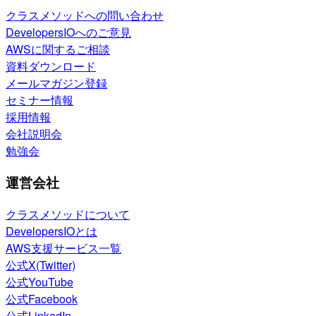
クラスメソッドへの問い合わせ
DevelopersIOへのご意見
AWSに関するご相談
資料ダウンロード
メールマガジン登録
セミナー情報
採用情報
会社説明会
勉強会
運営会社
クラスメソッドについて
DevelopersIOとは
AWS支援サービス一覧
公式X(Twitter)
公式YouTube
公式Facebook
公式LinkedIn