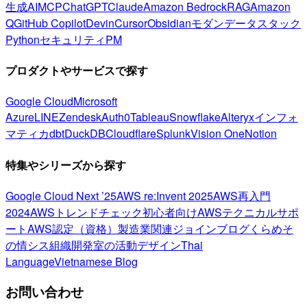
生成AI
MCP
ChatGPT
Claude
Amazon Bedrock
RAG
Amazon
Q
GitHub Copilot
Devin
Cursor
Obsidian
モダンデータスタック
Python
セキュリティ
PM
プロダクトやサービスで探す
Google Cloud
Microsoft
Azure
LINE
Zendesk
Auth0
Tableau
Snowflake
Alteryx
インフォ
マティカ
dbt
DuckDB
Cloudflare
Splunk
Vision One
Notion
特集やシリーズから探す
Google Cloud Next ’25
AWS re:Invent 2025
AWS再入門
2024
AWSトレンドチェック
初心者向け
AWSテクニカルサポ
ート
AWS認定（資格）
製造業関連
ジョインブログ
くらめそ
の情シス
組織開発室の活動
デザイン
Thai
Language
Vietnamese Blog
お問い合わせ