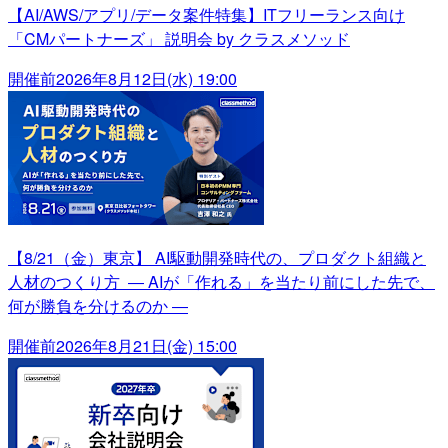
【AI/AWS/アプリ/データ案件特集】ITフリーランス向け
「CMパートナーズ」 説明会 by クラスメソッド
開催前
2026年8月12日(水) 19:00
【8/21（金）東京】 AI駆動開発時代の、プロダクト組織と
人材のつくり方 ― AIが「作れる」を当たり前にした先で、
何が勝負を分けるのか ―
開催前
2026年8月21日(金) 15:00