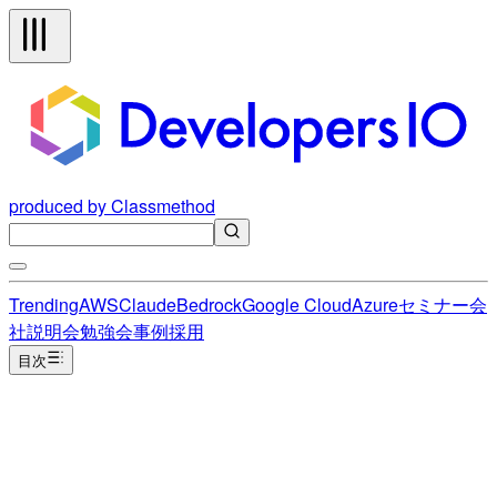
produced by Classmethod
Trending
AWS
Claude
Bedrock
Google Cloud
Azure
セミナー
会
社説明会
勉強会
事例
採用
目次