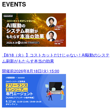
EVENTS
【8/18（火）】コストカットだけじゃない！AI駆動のシステ
ム刷新がもたらす本当の効果
開催前
2026年8月18日(火) 15:00