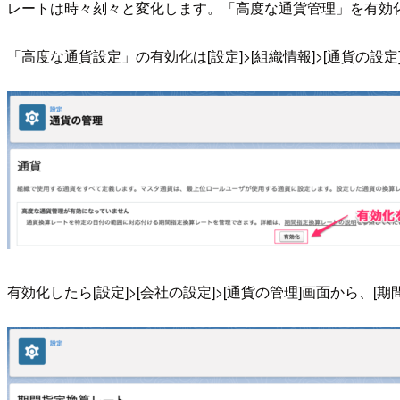
レートは時々刻々と変化します。「高度な通貨管理」を有効
「高度な通貨設定」の有効化は[設定]>[組織情報]>[通貨の設
有効化したら[設定]>[会社の設定]>[通貨の管理]画面から