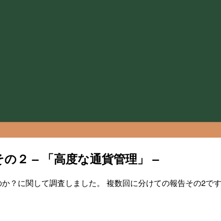
告 その２ – 「高度な通貨管理」 –
るのか？に関して調査しました。 複数回に分けての報告その2です。