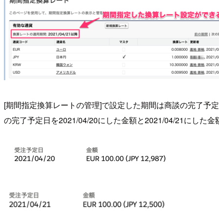
[期間指定換算レートの管理]で設定した期間は商談の完了予定日( Cl
の完了予定日を2021/04/20にした金額と2021/04/21に