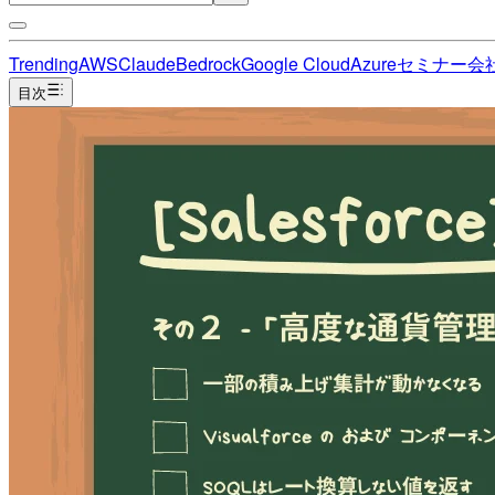
Trending
AWS
Claude
Bedrock
Google Cloud
Azure
セミナー
会
目次