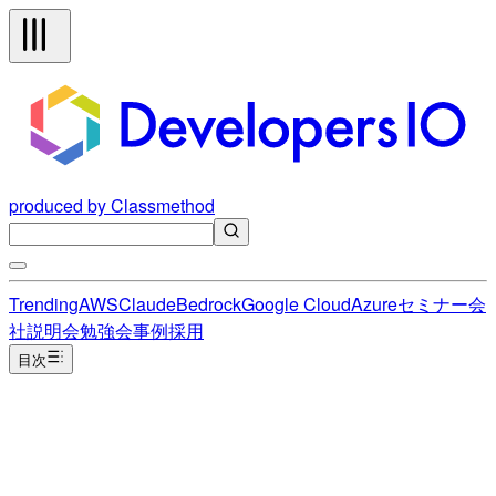
produced by Classmethod
Trending
AWS
Claude
Bedrock
Google Cloud
Azure
セミナー
会
社説明会
勉強会
事例
採用
目次