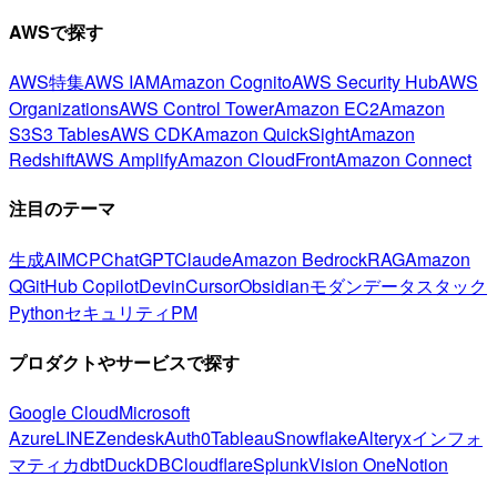
AWSで探す
AWS特集
AWS IAM
Amazon Cognito
AWS Security Hub
AWS
Organizations
AWS Control Tower
Amazon EC2
Amazon
S3
S3 Tables
AWS CDK
Amazon QuickSight
Amazon
Redshift
AWS Amplify
Amazon CloudFront
Amazon Connect
注目のテーマ
生成AI
MCP
ChatGPT
Claude
Amazon Bedrock
RAG
Amazon
Q
GitHub Copilot
Devin
Cursor
Obsidian
モダンデータスタック
Python
セキュリティ
PM
プロダクトやサービスで探す
Google Cloud
Microsoft
Azure
LINE
Zendesk
Auth0
Tableau
Snowflake
Alteryx
インフォ
マティカ
dbt
DuckDB
Cloudflare
Splunk
Vision One
Notion