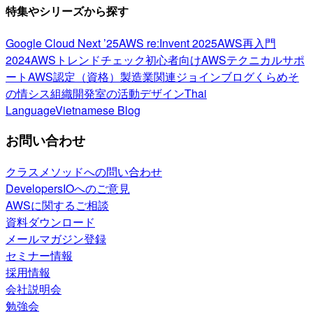
特集やシリーズから探す
Google Cloud Next ’25
AWS re:Invent 2025
AWS再入門
2024
AWSトレンドチェック
初心者向け
AWSテクニカルサポ
ート
AWS認定（資格）
製造業関連
ジョインブログ
くらめそ
の情シス
組織開発室の活動
デザイン
Thai
Language
Vietnamese Blog
お問い合わせ
クラスメソッドへの問い合わせ
DevelopersIOへのご意見
AWSに関するご相談
資料ダウンロード
メールマガジン登録
セミナー情報
採用情報
会社説明会
勉強会