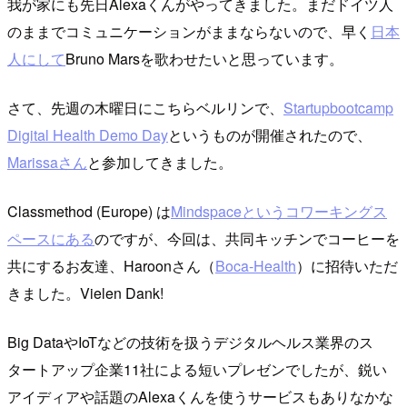
我が家にも先日Alexaくんがやってきました。まだドイツ人
のままでコミュニケーションがままならないので、早く
日本
人にして
Bruno Marsを歌わせたいと思っています。
さて、先週の木曜日にこちらベルリンで、
Startupbootcamp
Digital Health Demo Day
というものが開催されたので、
Marissaさん
と参加してきました。
Classmethod (Europe) は
Mindspaceというコワーキングス
ペースにある
のですが、今回は、共同キッチンでコーヒーを
共にするお友達、Haroonさん（
Boca-Health
）に招待いただ
きました。Vielen Dank!
Big DataやIoTなどの技術を扱うデジタルヘルス業界のス
タートアップ企業11社による短いプレゼンでしたが、鋭い
アイディアや話題のAlexaくんを使うサービスもありなかな