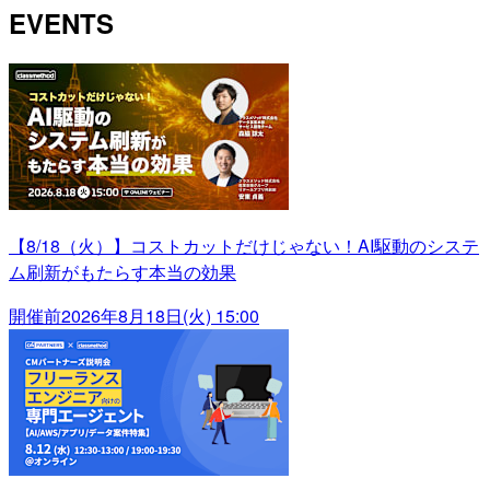
EVENTS
【8/18（火）】コストカットだけじゃない！AI駆動のシステ
ム刷新がもたらす本当の効果
開催前
2026年8月18日(火) 15:00