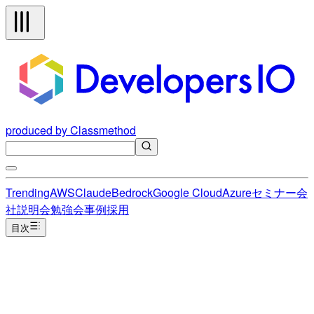
produced by Classmethod
Trending
AWS
Claude
Bedrock
Google Cloud
Azure
セミナー
会
社説明会
勉強会
事例
採用
目次