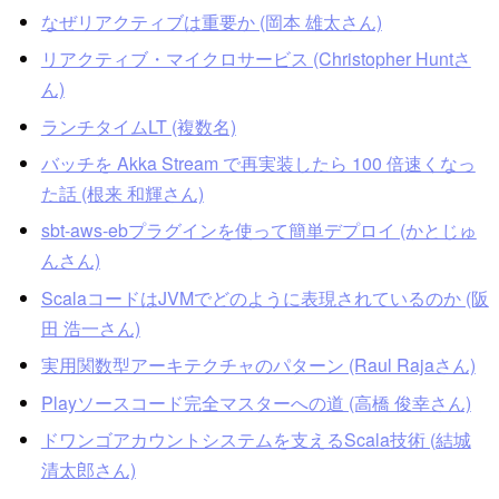
なぜリアクティブは重要か (岡本 雄太さん)
リアクティブ・マイクロサービス (Christopher Huntさ
ん)
ランチタイムLT (複数名)
バッチを Akka Stream で再実装したら 100 倍速くなっ
た話 (根来 和輝さん)
sbt-aws-ebプラグインを使って簡単デプロイ (かとじゅ
んさん)
ScalaコードはJVMでどのように表現されているのか (阪
田 浩一さん)
実用関数型アーキテクチャのパターン (Raul Rajaさん)
Playソースコード完全マスターへの道 (高橋 俊幸さん)
ドワンゴアカウントシステムを支えるScala技術 (結城
清太郎さん)