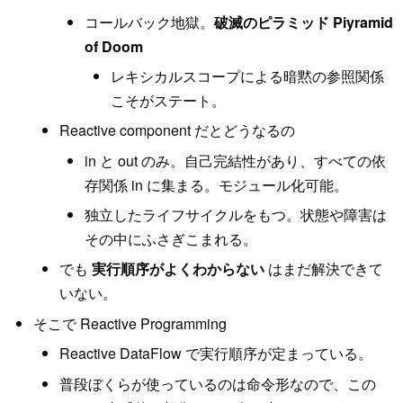
コールバック地獄。
破滅のピラミッド Piyramid
of Doom
レキシカルスコープによる暗黙の参照関係
こそがステート。
Reactive component だとどうなるの
in と out のみ。自己完結性があり、すべての依
存関係 in に集まる。モジュール化可能。
独立したライフサイクルをもつ。状態や障害は
その中にふさぎこまれる。
でも
実行順序がよくわからない
はまだ解決できて
いない。
そこで Reactive Programming
Reactive DataFlow で実行順序が定まっている。
普段ぼくらが使っているのは命令形なので、この