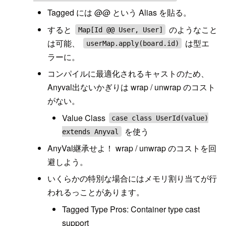
Tagged には @@ という Alias を貼る。
すると
のようなこと
Map[Id @@ User, User]
は可能、
は型エ
userMap.apply(board.id)
ラーに。
コンパイルに最適化されるキャストのため、
Anyval出ないかぎりは wrap / unwrap のコスト
がない。
Value Class
case class UserId(value)
を使う
extends Anyval
AnyVal継承せよ！ wrap / unwrap のコストを回
避しよう。
いくらかの特別な場合にはメモリ割り当てが行
われるっことがあります。
Tagged Type Pros: Container type cast
support