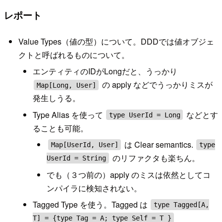
レポート
Value Types（値の型）について。DDDでは値オブジェ
クトと呼ばれるものについて。
エンティティのIDがLongだと、うっかり
の apply などでうっかりミスが
Map[Long, User]
発生しうる。
Type Alias を使って
などとす
type UserId = Long
ることも可能。
は Clear semantics.
Map[UserId, User]
type
のリファクタも楽ちん。
UserId = String
でも（３つ前の）apply のミスは依然としてコ
ンパイラに検知されない。
Tagged Type を使う。Tagged は
type Tagged[A,
T] = {type Tag = A; type Self = T }