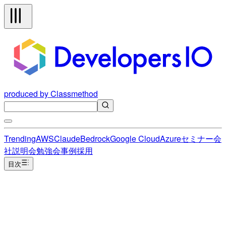
produced by Classmethod
Trending
AWS
Claude
Bedrock
Google Cloud
Azure
セミナー
会
社説明会
勉強会
事例
採用
目次