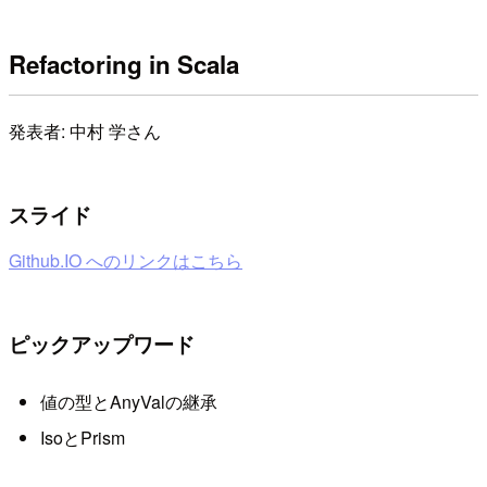
Refactoring in Scala
発表者: 中村 学さん
スライド
Github.IO へのリンクはこちら
ピックアップワード
値の型とAnyValの継承
IsoとPrism