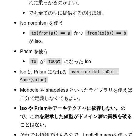
れに乗っかるのがよい。
でも全ての型に提供するのは煩雑。
Isomorphism を使う
かつ
to(from(a)) == a
from(to(b)) == b
が Iso。
Prism を使う
が
になった Iso
to
toOpt
Iso は Prism になれる
override def toOpt =
Some(value)
Monocle や shapeless といったライブラリを使えば
自分で定義しなくてもよい。
Iso や Prismやアーキテクチャに依存しない。の
で、これを継承した値型がドメイン層の責務を破る
ことはない。
それでも煩雑ではあるので、implicit macroを使って