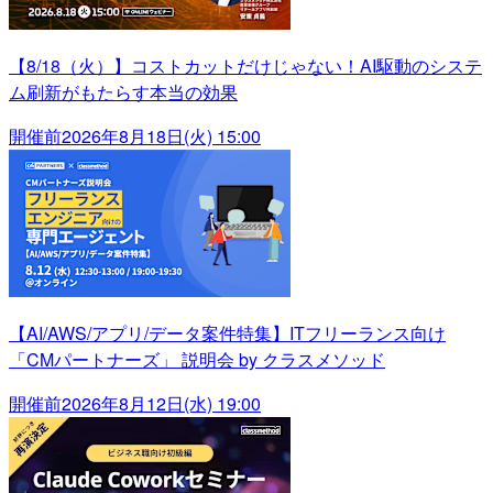
【8/18（火）】コストカットだけじゃない！AI駆動のシステ
ム刷新がもたらす本当の効果
開催前
2026年8月18日(火) 15:00
【AI/AWS/アプリ/データ案件特集】ITフリーランス向け
「CMパートナーズ」 説明会 by クラスメソッド
開催前
2026年8月12日(水) 19:00