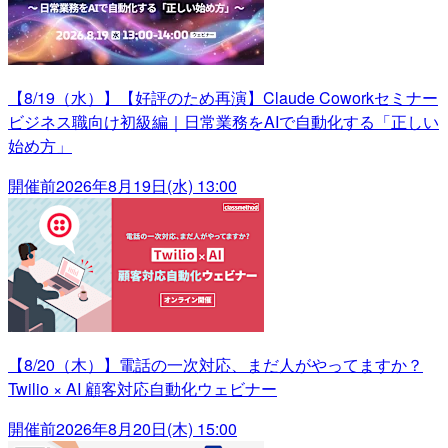
【8/19（水）】【好評のため再演】Claude Coworkセミナー
ビジネス職向け初級編｜日常業務をAIで自動化する「正しい
始め方」
開催前
2026年8月19日(水) 13:00
【8/20（木）】電話の一次対応、まだ人がやってますか？
Twilio × AI 顧客対応自動化ウェビナー
開催前
2026年8月20日(木) 15:00