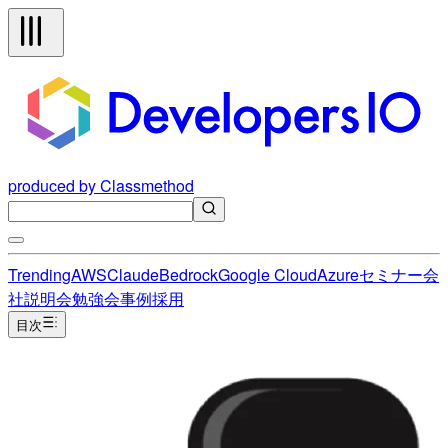
produced by Classmethod
Trending
AWS
Claude
Bedrock
Google Cloud
Azure
セミナー
会
社説明会
勉強会
事例
採用
目次