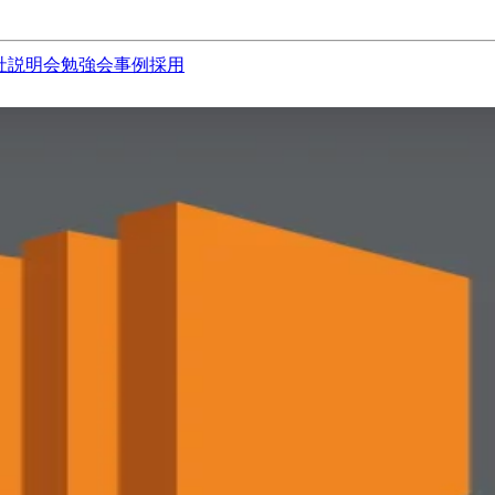
社説明会
勉強会
事例
採用