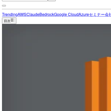
Trending
AWS
Claude
Bedrock
Google Cloud
Azure
セミナー
会
目次