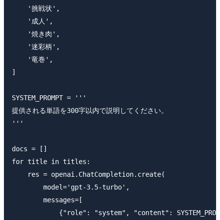
    '挑戦状',

    '成人',

    '焼き肉',

    '迷彩柄',

    '竜巻',

]

SYSTEM_PROMPT = '''

提供される単語を300字以内で説明してください。

'''

docs = []

for title in titles:

    res = openai.ChatCompletion.create(

        model='gpt-3.5-turbo',

        messages=[

            {"role": "system", "content": SYSTEM_PROM