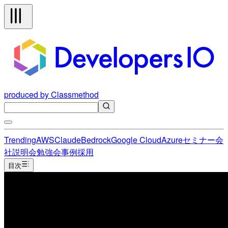
produced by Classmethod
Trending
AWS
Claude
Bedrock
Google Cloud
Azure
セミナー
会
社説明会
勉強会
事例
採用
目次