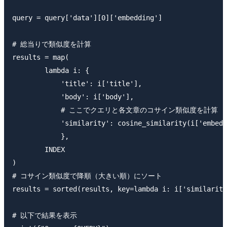
query = query['data'][0]['embedding']

# 総当りで類似度を計算

results = map(

        lambda i: {

            'title': i['title'],

            'body': i['body'],

            # ここでクエリと各文章のコサイン類似度を計算

            'similarity': cosine_similarity(i['embedd
            },

        INDEX

)

# コサイン類似度で降順（大きい順）にソート

results = sorted(results, key=lambda i: i['similarity
# 以下で結果を表示
