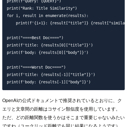
print(f"Query: {QUERY}")

print("Rank: Title Similarity")

for i, result in enumerate(results):

    print(f'{i+1}: {result["title"]} {result["similar
print("====Best Doc====")

print(f'title: {results[0]["title"]}')

print(f'body: {results[0]["body"]}')

print("====Worst Doc====")

print(f'title: {results[-1]["title"]}')

OpenAIの公式ドキュメントで推奨されているとおりに、ク
エリと文章間の距離はコサイン類似度を使用しています。
ただ、どの距離関数を使うかはそこまで重要じゃないみたい
ですね（ユークリッド距離でも同じ結果になるようです）