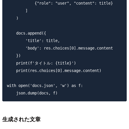
            {"role": "user", "content": title}

        ]

    )

    docs.append({

        'title': title,

        'body': res.choices[0].message.content

    })

    print(f'タイトル: {title}')

    print(res.choices[0].message.content)

with open('docs.json', 'w') as f:

生成された文章