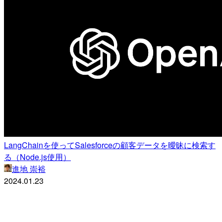
LangChainを使ってSalesforceの顧客データを曖昧に検索す
る（Node.js使用）
進地 崇裕
2024.01.23