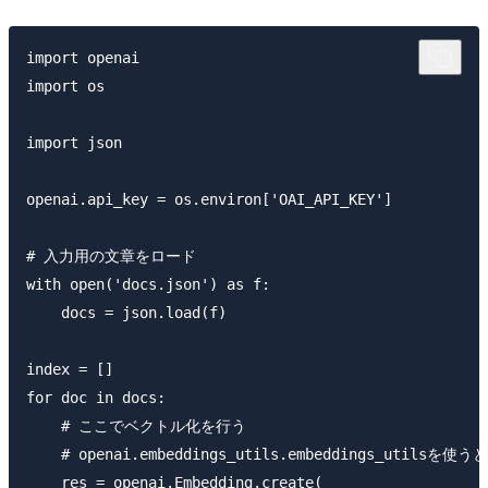
import openai

import os

import json

openai.api_key = os.environ['OAI_API_KEY']

# 入力用の文章をロード

with open('docs.json') as f:

    docs = json.load(f)

index = []

for doc in docs:

    # ここでベクトル化を行う

    # openai.embeddings_utils.embeddings_util
    res = openai.Embedding.create(
