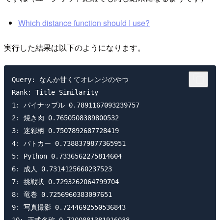
Which distance function should I use?
実行した結果は以下のようになります。
Query: なんか甘くてオレンジのやつ

Rank: Title Similarity

1: パイナップル 0.7891167093239757

2: 焼き肉 0.7650508389800532

3: 迷彩柄 0.7507892687728419

4: パトカー 0.7388379877365951

5: Python 0.7336562275814604

6: 成人 0.7314125660237523

7: 挑戦状 0.7293262064799704

8: 竜巻 0.7256960383097651

9: 写真撮影 0.7244692550536843
