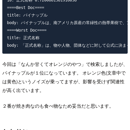
10: 正式名称 0.7200881381916038

====Best Doc====

title: パイナップル

body: パイナップルは、南アメリカ原産の常緑性の熱帯果樹
====Worst Doc====

title: 正式名称

今回は「なんか甘くてオレンジのやつ」で検索しましたが、
パイナップルが１位になっています。 オレンジ色(文章中で
は黄色)というノイズが乗ってますが、影響を受けず関連性
が高く出ています。
２番が焼き肉なのも食べ物なため妥当だと思います。