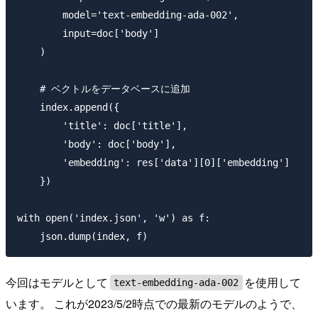
        model='text-embedding-ada-002',

        input=doc['body']

    )

    # ベクトルをデータベースに追加

    index.append({

        'title': doc['title'],

        'body': doc['body'],

        'embedding': res['data'][0]['embedding']

    })

with open('index.json', 'w') as f:

今回はモデルとして
を使用して
text-embedding-ada-002
います。 これが2023/5/2時点での最新のモデルのようで、