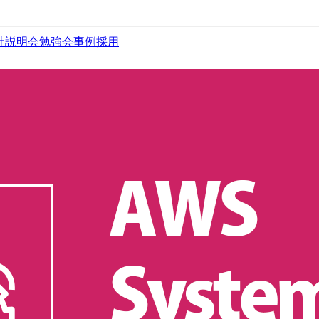
社説明会
勉強会
事例
採用