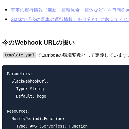
電車の運行情報（遅延・運転見合・運休など）を毎朝Slackに通知
Slackで「今の電車の運行情報」を自分だけに教えてくれるSlash 
今のWebhook URLの扱い
でLambdaの環境変数として定義しています
template.yaml
Parameters:

  SlackWebhookUrl:

    Type: String

    Default: hoge

Resources:

  NotifyPeriodicFunction:

    Type: AWS::Serverless::Function
