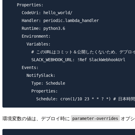
    Properties:

      CodeUri: hello_world/

      Handler: periodic.lambda_handler

      Runtime: python3.6

      Environment:

        Variables:

          # このURLはコミット＆公開したくないため、デプ
          SLACK_WEBHOOK_URL: !Ref SlackWebhookUrl

      Events:

        NotifySlack:

          Type: Schedule

          Properties:

環境変数の値は、デプロイ時に
オプ
parameter-overrides