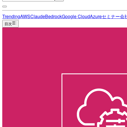
Trending
AWS
Claude
Bedrock
Google Cloud
Azure
セミナー
会
目次