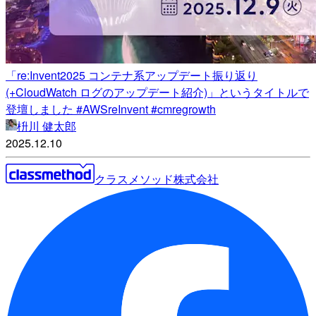
「re:Invent2025 コンテナ系アップデート振り返り
(+CloudWatch ログのアップデート紹介)」というタイトルで
登壇しました #AWSreInvent #cmregrowth
枡川 健太郎
2025.12.10
クラスメソッド株式会社