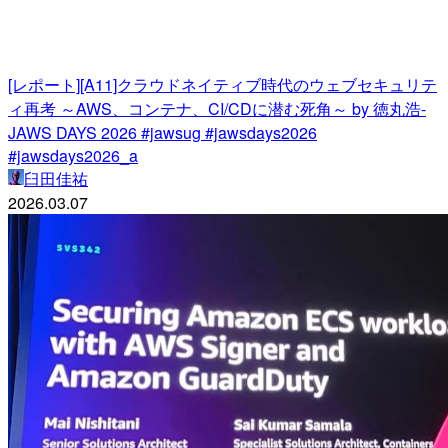
[レポート][A11]クラウドネイティブ時代のウェブセキュリテ
ィ再考 ～AWS、コンテナ、CI/CDに潜む死角～ by 徳丸浩-
JAWS DAYS 2026 #jawsug #jawsdays2026
#jawsdays2026_a
臼田佳祐
2026.03.07