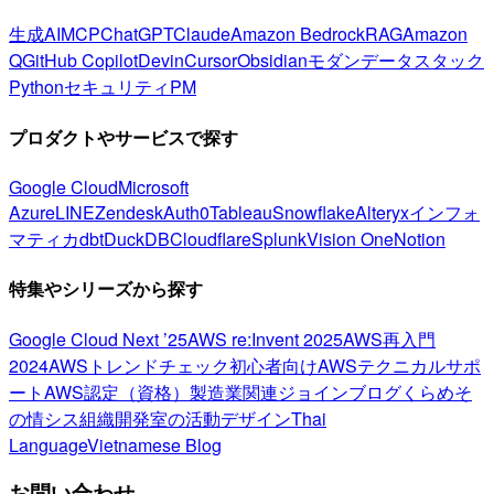
生成AI
MCP
ChatGPT
Claude
Amazon Bedrock
RAG
Amazon
Q
GitHub Copilot
Devin
Cursor
Obsidian
モダンデータスタック
Python
セキュリティ
PM
プロダクトやサービスで探す
Google Cloud
Microsoft
Azure
LINE
Zendesk
Auth0
Tableau
Snowflake
Alteryx
インフォ
マティカ
dbt
DuckDB
Cloudflare
Splunk
Vision One
Notion
特集やシリーズから探す
Google Cloud Next ’25
AWS re:Invent 2025
AWS再入門
2024
AWSトレンドチェック
初心者向け
AWSテクニカルサポ
ート
AWS認定（資格）
製造業関連
ジョインブログ
くらめそ
の情シス
組織開発室の活動
デザイン
Thai
Language
Vietnamese Blog
お問い合わせ