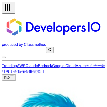
produced by Classmethod
Trending
AWS
Claude
Bedrock
Google Cloud
Azure
セミナー
会
社説明会
勉強会
事例
採用
目次