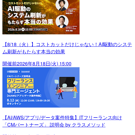
【8/18（火）】コストカットだけじゃない！AI駆動のシステ
ム刷新がもたらす本当の効果
開催前
2026年8月18日(火) 15:00
【AI/AWS/アプリ/データ案件特集】ITフリーランス向け
「CMパートナーズ」 説明会 by クラスメソッド