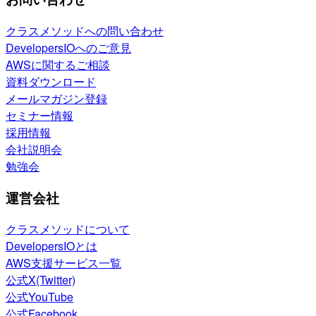
クラスメソッドへの問い合わせ
DevelopersIOへのご意見
AWSに関するご相談
資料ダウンロード
メールマガジン登録
セミナー情報
採用情報
会社説明会
勉強会
運営会社
クラスメソッドについて
DevelopersIOとは
AWS支援サービス一覧
公式X(Twitter)
公式YouTube
公式Facebook