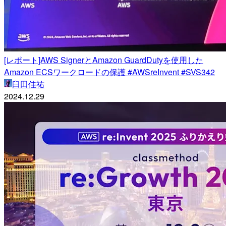
[レポート]AWS SignerとAmazon GuardDutyを使用した
Amazon ECSワークロードの保護 #AWSreInvent #SVS342
臼田佳祐
2024.12.29