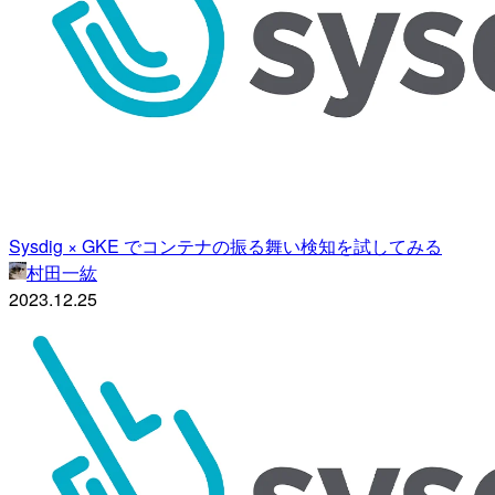
Sysdig × GKE でコンテナの振る舞い検知を試してみる
村田一紘
2023.12.25