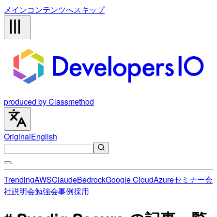
メインコンテンツへスキップ
produced by Classmethod
Original
English
Trending
AWS
Claude
Bedrock
Google Cloud
Azure
セミナー
会
社説明会
勉強会
事例
採用