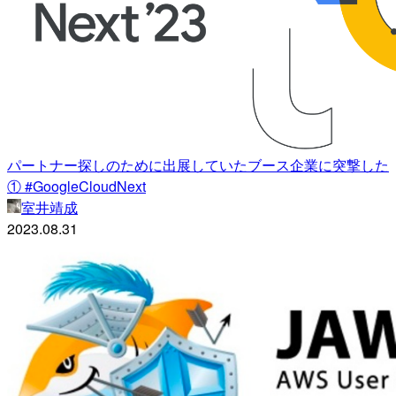
パートナー探しのために出展していたブース企業に突撃した
① #GoogleCloudNext
室井靖成
2023.08.31