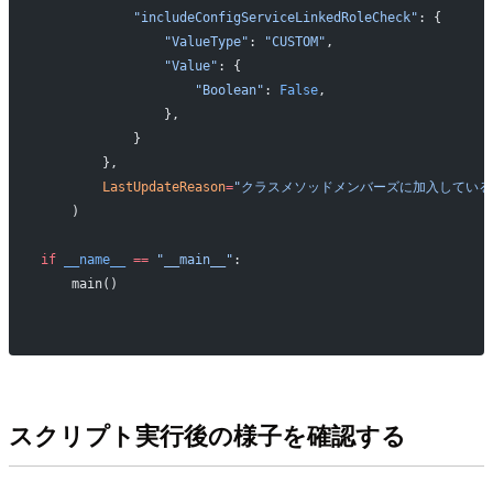
            "includeConfigServiceLinkedRoleCheck"
: {
                "ValueType"
: 
"CUSTOM"
,
                "Value"
: {
                    "Boolean"
: 
False
,
                },
            }
        },
        LastUpdateReason
=
"クラスメソッドメンバーズに加入している
    )
if
 __name__
 ==
 "__main__"
:
    main()
スクリプト実行後の様子を確認する