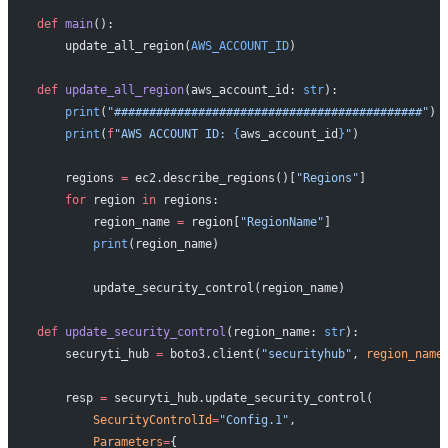
def
 main
():
    update_all_region(
AWS_ACCOUNT_ID
)
def
 update_all_region
(aws_account_id: 
str
):
    print
(
"############################################"
)
    print
(
f
"AWS ACCOUNT ID: 
{
aws_account_id
}
"
)
    regions 
=
 ec2.describe_regions()[
"Regions"
]
    for
 region 
in
 regions:
        region_name 
=
 region[
"RegionName"
]
        print
(region_name)
        update_security_control(region_name)
def
 update_security_control
(region_name: 
str
):
    securyti_hub 
=
 boto3.client(
"securityhub"
, 
region_name
    resp 
=
 securyti_hub.update_security_control(
        SecurityControlId
=
"Config.1"
,
        Parameters
=
{