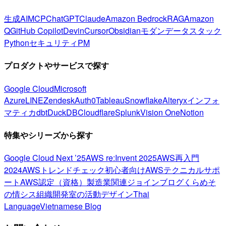
生成AI
MCP
ChatGPT
Claude
Amazon Bedrock
RAG
Amazon
Q
GitHub Copilot
Devin
Cursor
Obsidian
モダンデータスタック
Python
セキュリティ
PM
プロダクトやサービスで探す
Google Cloud
Microsoft
Azure
LINE
Zendesk
Auth0
Tableau
Snowflake
Alteryx
インフォ
マティカ
dbt
DuckDB
Cloudflare
Splunk
Vision One
Notion
特集やシリーズから探す
Google Cloud Next ’25
AWS re:Invent 2025
AWS再入門
2024
AWSトレンドチェック
初心者向け
AWSテクニカルサポ
ート
AWS認定（資格）
製造業関連
ジョインブログ
くらめそ
の情シス
組織開発室の活動
デザイン
Thai
Language
Vietnamese Blog