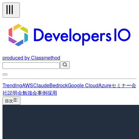
produced by Classmethod
Trending
AWS
Claude
Bedrock
Google Cloud
Azure
セミナー
会
社説明会
勉強会
事例
採用
目次