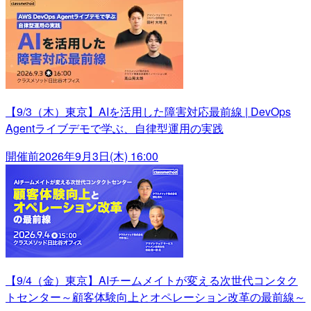
【9/3（木）東京】AIを活用した障害対応最前線 | DevOps
Agentライブデモで学ぶ、自律型運用の実践
開催前
2026年9月3日(木) 16:00
【9/4（金）東京】AIチームメイトが変える次世代コンタク
トセンター～顧客体験向上とオペレーション改革の最前線～