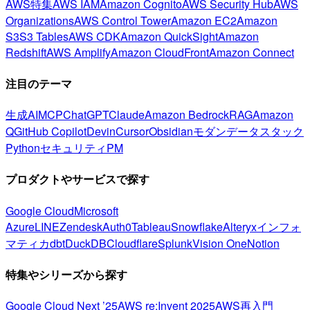
AWS特集
AWS IAM
Amazon Cognito
AWS Security Hub
AWS
Organizations
AWS Control Tower
Amazon EC2
Amazon
S3
S3 Tables
AWS CDK
Amazon QuickSight
Amazon
Redshift
AWS Amplify
Amazon CloudFront
Amazon Connect
注目のテーマ
生成AI
MCP
ChatGPT
Claude
Amazon Bedrock
RAG
Amazon
Q
GitHub Copilot
Devin
Cursor
Obsidian
モダンデータスタック
Python
セキュリティ
PM
プロダクトやサービスで探す
Google Cloud
Microsoft
Azure
LINE
Zendesk
Auth0
Tableau
Snowflake
Alteryx
インフォ
マティカ
dbt
DuckDB
Cloudflare
Splunk
Vision One
Notion
特集やシリーズから探す
Google Cloud Next ’25
AWS re:Invent 2025
AWS再入門