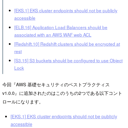
[EKS.1] EKS cluster endpoints should not be publicly
accessible
[ELB.16] Application Load Balancers should be
associated with an AWS WAF web ACL
[Redshift.10] Redshift clusters should be encrypted at
rest
[S3.15] S3 buckets should be configured to use Object
Lock
今回『AWS 基礎セキュリティのベストプラクティス
v1.0.0』に追加されたのはこのうちの2つである以下コント
ロールになります。
[EKS.1] EKS cluster endpoints should not be publicly
accessible