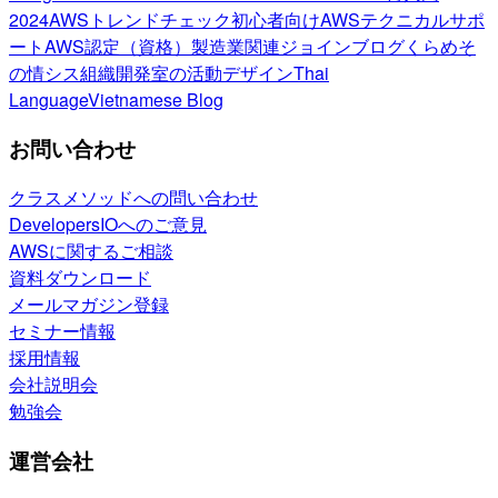
2024
AWSトレンドチェック
初心者向け
AWSテクニカルサポ
ート
AWS認定（資格）
製造業関連
ジョインブログ
くらめそ
の情シス
組織開発室の活動
デザイン
Thai
Language
Vietnamese Blog
お問い合わせ
クラスメソッドへの問い合わせ
DevelopersIOへのご意見
AWSに関するご相談
資料ダウンロード
メールマガジン登録
セミナー情報
採用情報
会社説明会
勉強会
運営会社