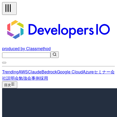
produced by Classmethod
Trending
AWS
Claude
Bedrock
Google Cloud
Azure
セミナー
会
社説明会
勉強会
事例
採用
目次