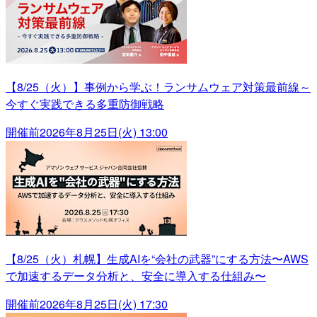
【8/25（火）】事例から学ぶ！ランサムウェア対策最前線～
今すぐ実践できる多重防御戦略
開催前
2026年8月25日(火) 13:00
【8/25（火）札幌】生成AIを“会社の武器”にする方法〜AWS
で加速するデータ分析と、安全に導入する仕組み〜
開催前
2026年8月25日(火) 17:30