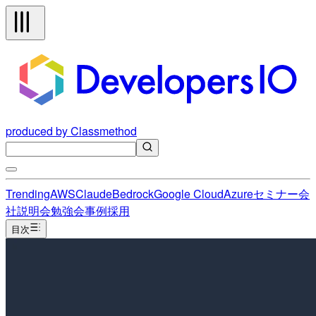
produced by Classmethod
Trending
AWS
Claude
Bedrock
Google Cloud
Azure
セミナー
会
社説明会
勉強会
事例
採用
目次