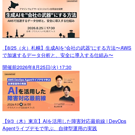
【8/25（火）札幌】生成AIを“会社の武器”にする方法〜AWS
で加速するデータ分析と、安全に導入する仕組み〜
開催前
2026年8月25日(火) 17:30
【9/3（木）東京】AIを活用した障害対応最前線 | DevOps
Agentライブデモで学ぶ、自律型運用の実践