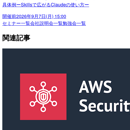
具体例ーSkillsで広がるClaudeの使い方ー
開催前
2026年9月7日(月) 15:00
セミナー一覧
会社説明会一覧
勉強会一覧
関連記事