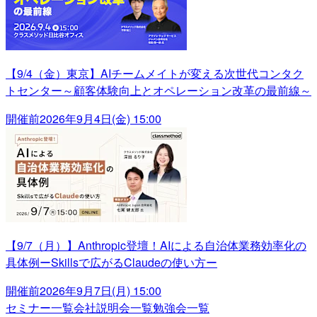
【9/4（金）東京】AIチームメイトが変える次世代コンタク
トセンター～顧客体験向上とオペレーション改革の最前線～
開催前
2026年9月4日(金) 15:00
【9/7（月）】Anthropic登壇！AIによる自治体業務効率化の
具体例ーSkillsで広がるClaudeの使い方ー
開催前
2026年9月7日(月) 15:00
セミナー一覧
会社説明会一覧
勉強会一覧