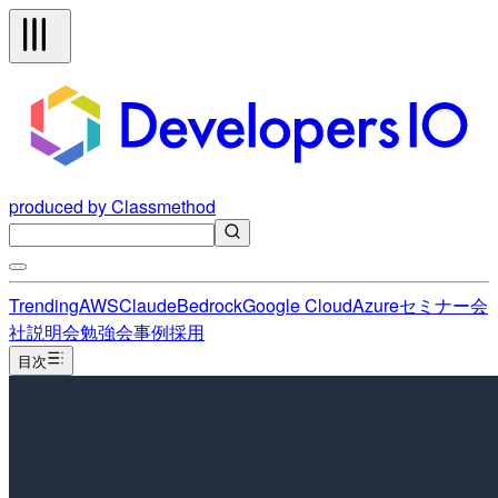
produced by Classmethod
Trending
AWS
Claude
Bedrock
Google Cloud
Azure
セミナー
会
社説明会
勉強会
事例
採用
目次