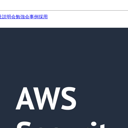
社説明会
勉強会
事例
採用