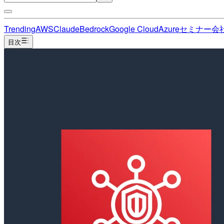
Trending
AWS
Claude
Bedrock
Google Cloud
Azure
セミナー
会
目次