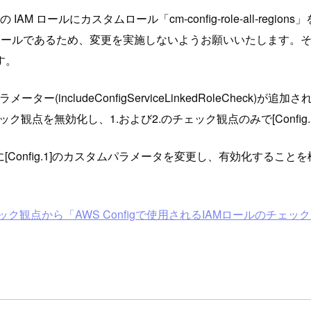
M ロールにカスタムロール「cm-config-role-all-regio
ions」は弊社管理のロールであるため、変更を実施しないようお願いい
す。
メーター(includeConfigServiceLinkedRoleCheck)が追
のチェック観点を無効化し、1.および2.のチェック観点のみで[Conf
に[Config.1]のカスタムパラメータを変更し、有効化する
]のチェック観点から「AWS Configで使用されるIAMロールのチェック