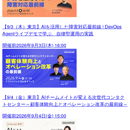
【9/3（木）東京】AIを活用した障害対応最前線 | DevOps
Agentライブデモで学ぶ、自律型運用の実践
開催前
2026年9月3日(木) 16:00
【9/4（金）東京】AIチームメイトが変える次世代コンタク
トセンター～顧客体験向上とオペレーション改革の最前線～
開催前
2026年9月4日(金) 15:00