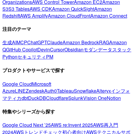
Organizations
AWS Control Tower
Amazon EC2
Amazon
S3
S3 Tables
AWS CDK
Amazon QuickSight
Amazon
Redshift
AWS Amplify
Amazon CloudFront
Amazon Connect
注目のテーマ
生成AI
MCP
ChatGPT
Claude
Amazon Bedrock
RAG
Amazon
Q
GitHub Copilot
Devin
Cursor
Obsidian
モダンデータスタック
Python
セキュリティ
PM
プロダクトやサービスで探す
Google Cloud
Microsoft
Azure
LINE
Zendesk
Auth0
Tableau
Snowflake
Alteryx
インフォ
マティカ
dbt
DuckDB
Cloudflare
Splunk
Vision One
Notion
特集やシリーズから探す
Google Cloud Next ’25
AWS re:Invent 2025
AWS再入門
2024
AWSトレンドチェック
初心者向け
AWSテクニカルサポ