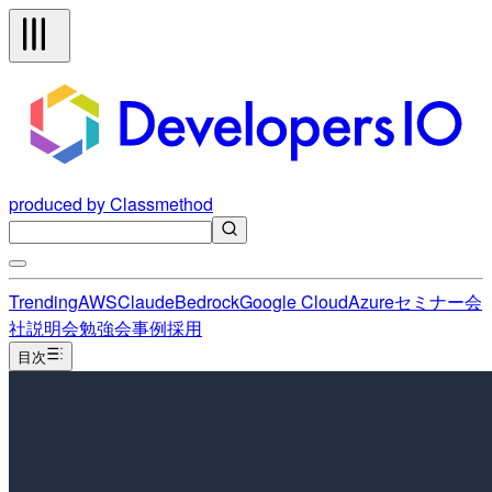
produced by Classmethod
Trending
AWS
Claude
Bedrock
Google Cloud
Azure
セミナー
会
社説明会
勉強会
事例
採用
目次