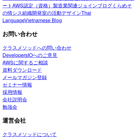
ート
AWS認定（資格）
製造業関連
ジョインブログ
くらめそ
の情シス
組織開発室の活動
デザイン
Thai
Language
Vietnamese Blog
お問い合わせ
クラスメソッドへの問い合わせ
DevelopersIOへのご意見
AWSに関するご相談
資料ダウンロード
メールマガジン登録
セミナー情報
採用情報
会社説明会
勉強会
運営会社
クラスメソッドについて