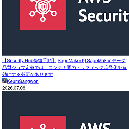
【Security Hub修復手順】[SageMaker.9] SageMaker データ
品質ジョブ定義では、コンテナ間のトラフィック暗号化を有
効にする必要があります
KeumSangwon
2026.07.08