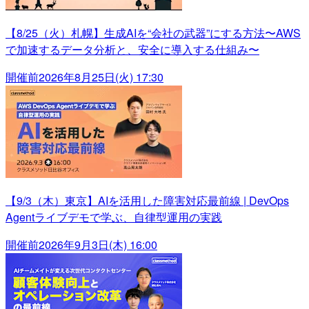
【8/25（火）札幌】生成AIを“会社の武器”にする方法〜AWS
で加速するデータ分析と、安全に導入する仕組み〜
開催前
2026年8月25日(火) 17:30
【9/3（木）東京】AIを活用した障害対応最前線 | DevOps
Agentライブデモで学ぶ、自律型運用の実践
開催前
2026年9月3日(木) 16:00