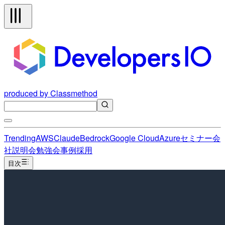
produced by Classmethod
Trending
AWS
Claude
Bedrock
Google Cloud
Azure
セミナー
会
社説明会
勉強会
事例
採用
目次