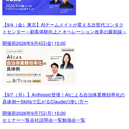
【9/4（金）東京】AIチームメイトが変える次世代コンタク
トセンター～顧客体験向上とオペレーション改革の最前線～
開催前
2026年9月4日(金) 15:00
【9/7（月）】Anthropic登壇！AIによる自治体業務効率化の
具体例ーSkillsで広がるClaudeの使い方ー
開催前
2026年9月7日(月) 15:00
セミナー一覧
会社説明会一覧
勉強会一覧