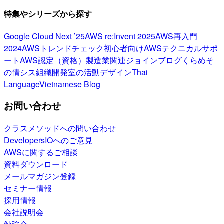
特集やシリーズから探す
Google Cloud Next ’25
AWS re:Invent 2025
AWS再入門
2024
AWSトレンドチェック
初心者向け
AWSテクニカルサポ
ート
AWS認定（資格）
製造業関連
ジョインブログ
くらめそ
の情シス
組織開発室の活動
デザイン
Thai
Language
Vietnamese Blog
お問い合わせ
クラスメソッドへの問い合わせ
DevelopersIOへのご意見
AWSに関するご相談
資料ダウンロード
メールマガジン登録
セミナー情報
採用情報
会社説明会