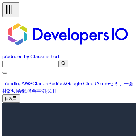
produced by Classmethod
Trending
AWS
Claude
Bedrock
Google Cloud
Azure
セミナー
会
社説明会
勉強会
事例
採用
目次