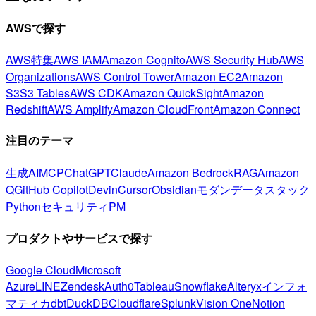
AWSで探す
AWS特集
AWS IAM
Amazon Cognito
AWS Security Hub
AWS
Organizations
AWS Control Tower
Amazon EC2
Amazon
S3
S3 Tables
AWS CDK
Amazon QuickSight
Amazon
Redshift
AWS Amplify
Amazon CloudFront
Amazon Connect
注目のテーマ
生成AI
MCP
ChatGPT
Claude
Amazon Bedrock
RAG
Amazon
Q
GitHub Copilot
Devin
Cursor
Obsidian
モダンデータスタック
Python
セキュリティ
PM
プロダクトやサービスで探す
Google Cloud
Microsoft
Azure
LINE
Zendesk
Auth0
Tableau
Snowflake
Alteryx
インフォ
マティカ
dbt
DuckDB
Cloudflare
Splunk
Vision One
Notion