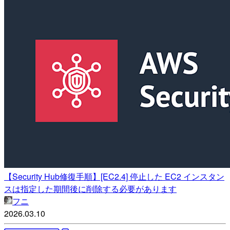
【Security Hub修復手順】[EC2.4] 停止した EC2 インスタン
スは指定した期間後に削除する必要があります
フニ
2026.03.10