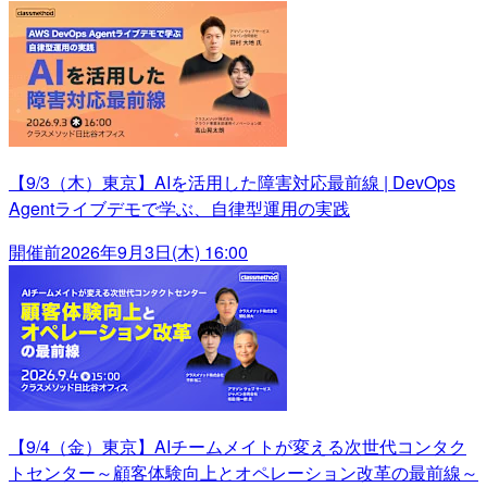
【9/3（木）東京】AIを活用した障害対応最前線 | DevOps
Agentライブデモで学ぶ、自律型運用の実践
開催前
2026年9月3日(木) 16:00
【9/4（金）東京】AIチームメイトが変える次世代コンタク
トセンター～顧客体験向上とオペレーション改革の最前線～