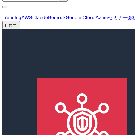
Trending
AWS
Claude
Bedrock
Google Cloud
Azure
セミナー
会
目次