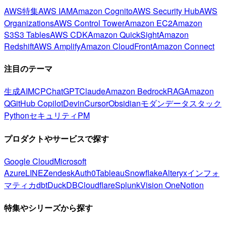
AWS特集
AWS IAM
Amazon Cognito
AWS Security Hub
AWS
Organizations
AWS Control Tower
Amazon EC2
Amazon
S3
S3 Tables
AWS CDK
Amazon QuickSight
Amazon
Redshift
AWS Amplify
Amazon CloudFront
Amazon Connect
注目のテーマ
生成AI
MCP
ChatGPT
Claude
Amazon Bedrock
RAG
Amazon
Q
GitHub Copilot
Devin
Cursor
Obsidian
モダンデータスタック
Python
セキュリティ
PM
プロダクトやサービスで探す
Google Cloud
Microsoft
Azure
LINE
Zendesk
Auth0
Tableau
Snowflake
Alteryx
インフォ
マティカ
dbt
DuckDB
Cloudflare
Splunk
Vision One
Notion
特集やシリーズから探す