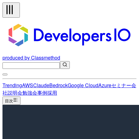
produced by Classmethod
Trending
AWS
Claude
Bedrock
Google Cloud
Azure
セミナー
会
社説明会
勉強会
事例
採用
目次