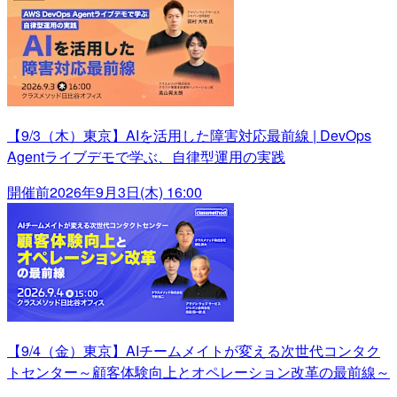
【9/3（木）東京】AIを活用した障害対応最前線 | DevOps
Agentライブデモで学ぶ、自律型運用の実践
開催前
2026年9月3日(木) 16:00
【9/4（金）東京】AIチームメイトが変える次世代コンタク
トセンター～顧客体験向上とオペレーション改革の最前線～