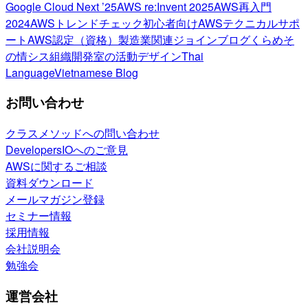
Google Cloud Next ’25
AWS re:Invent 2025
AWS再入門
2024
AWSトレンドチェック
初心者向け
AWSテクニカルサポ
ート
AWS認定（資格）
製造業関連
ジョインブログ
くらめそ
の情シス
組織開発室の活動
デザイン
Thai
Language
Vietnamese Blog
お問い合わせ
クラスメソッドへの問い合わせ
DevelopersIOへのご意見
AWSに関するご相談
資料ダウンロード
メールマガジン登録
セミナー情報
採用情報
会社説明会
勉強会
運営会社