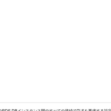
ンドのRDS DBインスタンス間のすべての接続でTLSを要求す