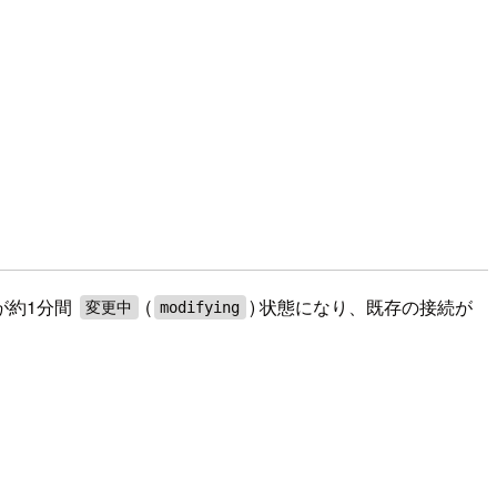
が約1分間
(
) 状態になり、既存の接続が
変更中
modifying