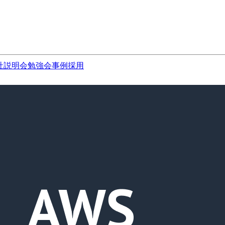
社説明会
勉強会
事例
採用