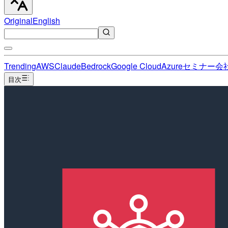
Original
English
Trending
AWS
Claude
Bedrock
Google Cloud
Azure
セミナー
会
目次