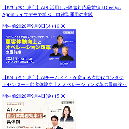
【9/3（木）東京】AIを活用した障害対応最前線 | DevOps
Agentライブデモで学ぶ、自律型運用の実践
開催前
2026年9月3日(木) 16:00
【9/4（金）東京】AIチームメイトが変える次世代コンタク
トセンター～顧客体験向上とオペレーション改革の最前線～
開催前
2026年9月4日(金) 15:00