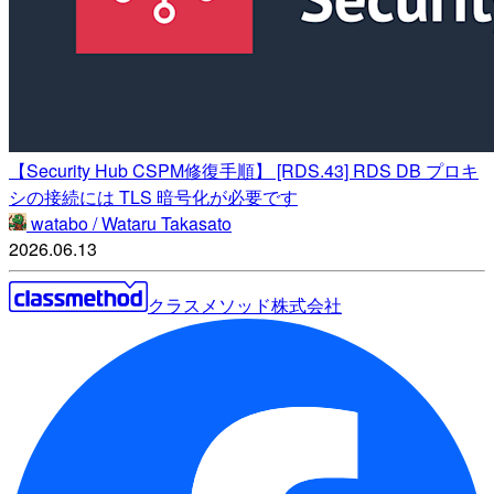
【Security Hub CSPM修復手順】 [RDS.43] RDS DB プロキ
シの接続には TLS 暗号化が必要です
watabo / Wataru Takasato
2026.06.13
クラスメソッド株式会社