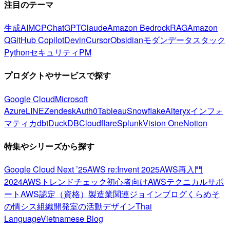
注目のテーマ
生成AI
MCP
ChatGPT
Claude
Amazon Bedrock
RAG
Amazon
Q
GitHub Copilot
Devin
Cursor
Obsidian
モダンデータスタック
Python
セキュリティ
PM
プロダクトやサービスで探す
Google Cloud
Microsoft
Azure
LINE
Zendesk
Auth0
Tableau
Snowflake
Alteryx
インフォ
マティカ
dbt
DuckDB
Cloudflare
Splunk
Vision One
Notion
特集やシリーズから探す
Google Cloud Next ’25
AWS re:Invent 2025
AWS再入門
2024
AWSトレンドチェック
初心者向け
AWSテクニカルサポ
ート
AWS認定（資格）
製造業関連
ジョインブログ
くらめそ
の情シス
組織開発室の活動
デザイン
Thai
Language
Vietnamese Blog