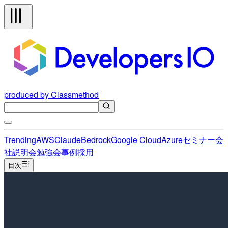
produced by Classmethod
Trending
AWS
Claude
Bedrock
Google Cloud
Azure
セミナー
会
社説明会
勉強会
事例
採用
目次