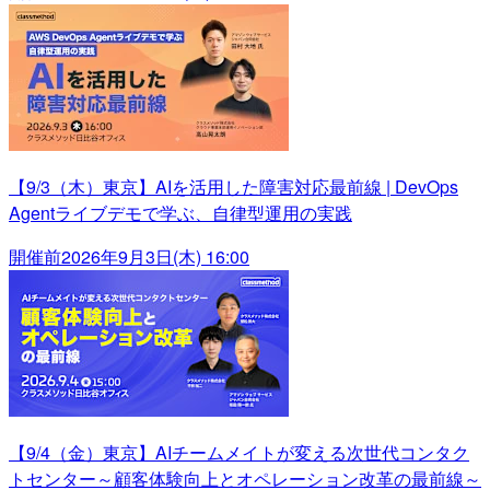
【9/3（木）東京】AIを活用した障害対応最前線 | DevOps
Agentライブデモで学ぶ、自律型運用の実践
開催前
2026年9月3日(木) 16:00
【9/4（金）東京】AIチームメイトが変える次世代コンタク
トセンター～顧客体験向上とオペレーション改革の最前線～