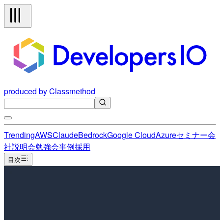
produced by Classmethod
Trending
AWS
Claude
Bedrock
Google Cloud
Azure
セミナー
会
社説明会
勉強会
事例
採用
目次