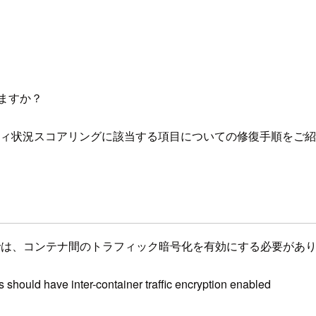
ますか？
セキュリティ状況スコアリングに該当する項目についての修復手順をご
性ジョブ定義では、コンテナ間のトラフィック暗号化を有効にする必要があ
 should have inter-container traffic encryption enabled