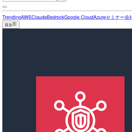
Trending
AWS
Claude
Bedrock
Google Cloud
Azure
セミナー
会
目次