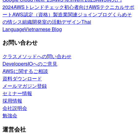
2024
AWSトレンドチェック
初心者向け
AWSテクニカルサポ
ート
AWS認定（資格）
製造業関連
ジョインブログ
くらめそ
の情シス
組織開発室の活動
デザイン
Thai
Language
Vietnamese Blog
お問い合わせ
クラスメソッドへの問い合わせ
DevelopersIOへのご意見
AWSに関するご相談
資料ダウンロード
メールマガジン登録
セミナー情報
採用情報
会社説明会
勉強会
運営会社