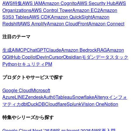
AWS特集
AWS IAM
Amazon Cognito
AWS Security Hub
AWS
Organizations
AWS Control Tower
Amazon EC2
Amazon
S3
S3 Tables
AWS CDK
Amazon QuickSight
Amazon
Redshift
AWS Amplify
Amazon CloudFront
Amazon Connect
注目のテーマ
生成AI
MCP
ChatGPT
Claude
Amazon Bedrock
RAG
Amazon
Q
GitHub Copilot
Devin
Cursor
Obsidian
モダンデータスタック
Python
セキュリティ
PM
プロダクトやサービスで探す
Google Cloud
Microsoft
Azure
LINE
Zendesk
Auth0
Tableau
Snowflake
Alteryx
インフォ
マティカ
dbt
DuckDB
Cloudflare
Splunk
Vision One
Notion
特集やシリーズから探す
Google Cloud Next ’25
AWS re:Invent 2025
AWS再入門