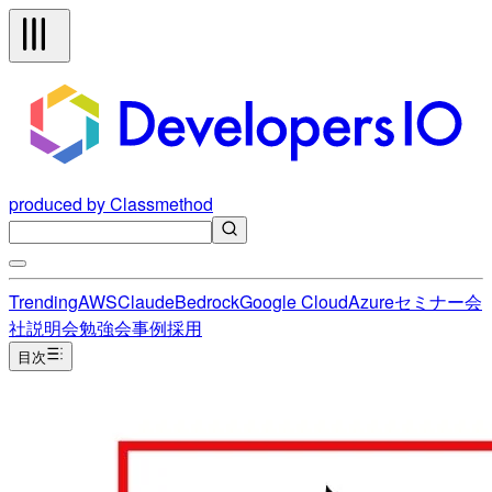
produced by Classmethod
Trending
AWS
Claude
Bedrock
Google Cloud
Azure
セミナー
会
社説明会
勉強会
事例
採用
目次