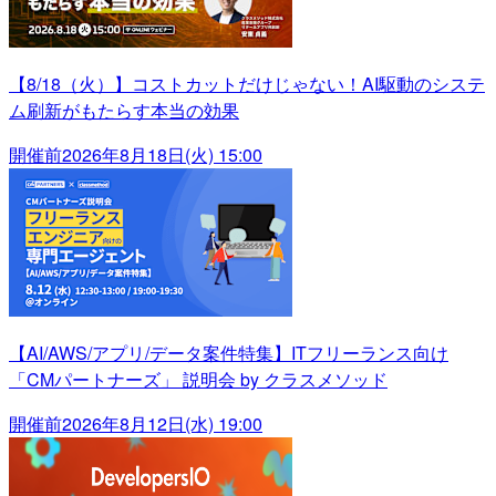
【8/18（火）】コストカットだけじゃない！AI駆動のシステ
ム刷新がもたらす本当の効果
開催前
2026年8月18日(火) 15:00
【AI/AWS/アプリ/データ案件特集】ITフリーランス向け
「CMパートナーズ」 説明会 by クラスメソッド
開催前
2026年8月12日(水) 19:00