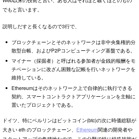
Web以来の技術と言い、ある人はそれほど騒ぐほどのもの
でもと言います。
説明しだすと長くなるので3行で、
ブロックチェーンとそのネットワークは非中央集権的分
散型台帳、およびP2Pコンピューティング基盤である。
マイナー（採掘者）と呼ばれる参加者が金銭的報酬をモ
チベーションに改ざん困難な記帳を行いネットワークを
維持している。
Ethereumはそのネットワーク上で自律的に執行できる
契約、スマートコントラクトアプリケーションを主軸に
置いたプロジェクトである。
ドイツ、特にベルリンはビットコイン(btc)の次に時価総額が
大きい eth のブロックチェーン、
Ethereum
関連の開発者や
スタートアップの集積地なので、この分野で特に特殊技能が