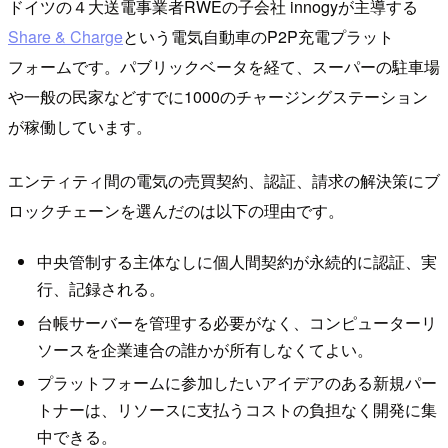
ドイツの４大送電事業者RWEの子会社 innogyが主導する
Share & Charge
という電気自動車のP2P充電プラット
フォームです。パブリックベータを経て、スーパーの駐車場
や一般の民家などすでに1000のチャージングステーション
が稼働しています。
エンティティ間の電気の売買契約、認証、請求の解決策にブ
ロックチェーンを選んだのは以下の理由です。
中央管制する主体なしに個人間契約が永続的に認証、実
行、記録される。
台帳サーバーを管理する必要がなく、コンピューターリ
ソースを企業連合の誰かが所有しなくてよい。
プラットフォームに参加したいアイデアのある新規パー
トナーは、リソースに支払うコストの負担なく開発に集
中できる。