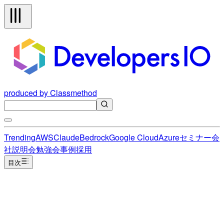
produced by Classmethod
Trending
AWS
Claude
Bedrock
Google Cloud
Azure
セミナー
会
社説明会
勉強会
事例
採用
目次