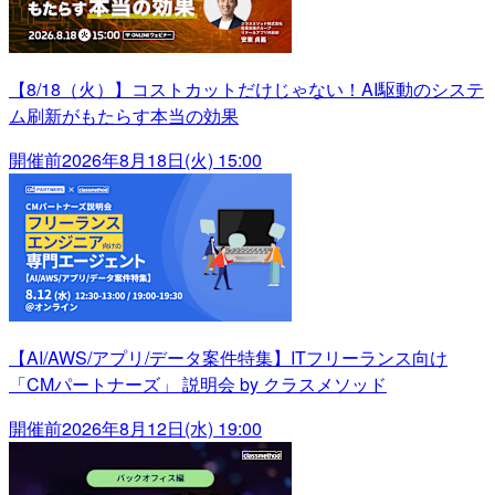
【8/18（火）】コストカットだけじゃない！AI駆動のシステ
ム刷新がもたらす本当の効果
開催前
2026年8月18日(火) 15:00
【AI/AWS/アプリ/データ案件特集】ITフリーランス向け
「CMパートナーズ」 説明会 by クラスメソッド
開催前
2026年8月12日(水) 19:00