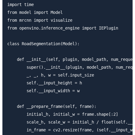
import time

from model import Model

from mrcnn import visualize

from openvino.inference_engine import IEPlugin  

class RoadSegmentation(Model):

    def __init__(self, plugin, model_path, num_reques
        super().__init__(plugin, model_path, num_requ
        _, _, h, w = self.input_size

        self.__input_height = h

        self.__input_width = w

    def __prepare_frame(self, frame):

        initial_h, initial_w = frame.shape[:2]

        scale_h, scale_w = initial_h / float(self.__i
        in_frame = cv2.resize(frame, (self.__input_wi