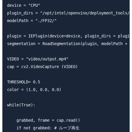
device = "CPU"

plugin_dirs = "/opt/intel/openvino/deployment_tools/i
modelPath = "./FP32/"

plugin = IEPlugin(device=device, plugin_dirs = plugin
segmentation = RoadSegmentation(plugin, modelPath + "
VIDEO = "video/output.mp4"

cap = cv2.VideoCapture (VIDEO)

THRESHOLD= 0.5

color = (1.0, 0.0, 0.0) 

while(True):

    grabbed, frame = cap.read()

    if not grabbed: # ループ再生
