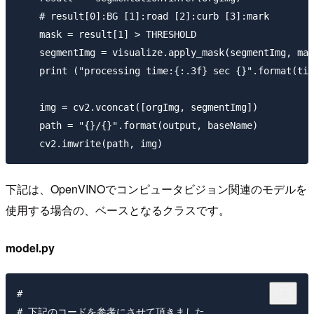
    # result[0]:BG [1]:road [2]:curb [3]:mark

    mask = result[1] > THRESHOLD

    segmentImg = visualize.apply_mask(segmentImg, mas
    print ("processing time:{:.3f} sec {}".format(tim
    img = cv2.vconcat([orgImg, segmentImg]) 

    path = "{}/{}".format(output, baseName)

下記は、OpenVINOでコンピュータビジョン関連のモデルを
使用する場合の、ベースとなるクラスです。
model.py
#

# 下記のコードを参考にさせて頂きました。
