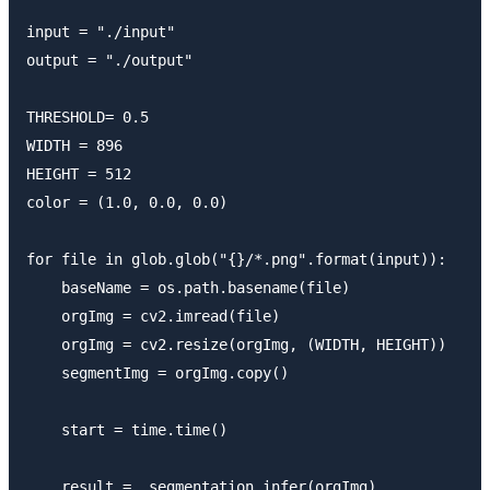
input = "./input"

output = "./output"

THRESHOLD= 0.5

WIDTH = 896

HEIGHT = 512

color = (1.0, 0.0, 0.0) 

for file in glob.glob("{}/*.png".format(input)):

    baseName = os.path.basename(file)

    orgImg = cv2.imread(file)

    orgImg = cv2.resize(orgImg, (WIDTH, HEIGHT))

    segmentImg = orgImg.copy()

    start = time.time()

    result =  segmentation.infer(orgImg)
