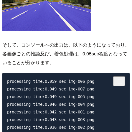
そして、コンソールへの出力は、以下のようになっており、
各画像ごとの推論及び、着色処理は、0.05sec程度となって
いることが分かります。
processing time:0.059 sec img-006.png

processing time:0.049 sec img-007.png

processing time:0.049 sec img-005.png

processing time:0.046 sec img-004.png

processing time:0.042 sec img-001.png

processing time:0.043 sec img-003.png

processing time:0.036 sec img-002.png
