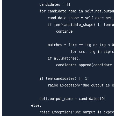
                candidates = []

                for candidate_name in self.net.output
                    candidate_shape = self.exec_net.r
                    if len(candidate_shape) != len(ou
                        continue

                    matches = [src == trg or trg < 0

                               for src, trg in zip(ca
                    if all(matches):

                        candidates.append(candidate_n
                if len(candidates) != 1:

                    raise Exception("One output is ex
                self.output_name = candidates[0]

            else:

                raise Exception("One output is expect