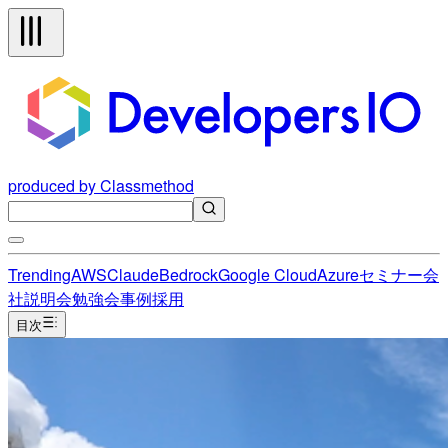
produced by Classmethod
Trending
AWS
Claude
Bedrock
Google Cloud
Azure
セミナー
会
社説明会
勉強会
事例
採用
目次