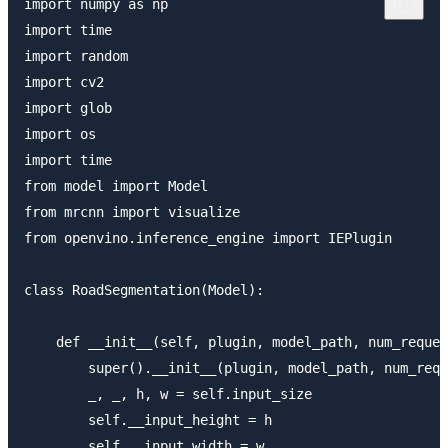
import numpy as np

import time

import random

import cv2

import glob

import os

import time

from model import Model

from mrcnn import visualize

from openvino.inference_engine import IEPlugin  

class RoadSegmentation(Model):

    def __init__(self, plugin, model_path, num_reques
        super().__init__(plugin, model_path, num_requ
        _, _, h, w = self.input_size

        self.__input_height = h

        self.__input_width = w
