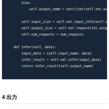
        else:

            self.output_name = next(iter(self.net.out
        self.input_size = self.net.input_info[self.in
        self.output_size = self.net.requests[0].outpu
        self.num_requests = num_requests

    def infer(self, data):

        input_data = {self.input_name: data}

        infer_result = self.net.infer(input_data)

        return infer_result[self.output_name]

4 出力