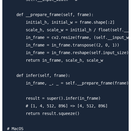
    def __prepare_frame(self, frame):

        initial_h, initial_w = frame.shape[:2]

        scale_h, scale_w = initial_h / float(self.__i
        in_frame = cv2.resize(frame, (self.__input_wi
        in_frame = in_frame.transpose((2, 0, 1))

        in_frame = in_frame.reshape(self.input_size)

        return in_frame, scale_h, scale_w

    def infer(self, frame):

        in_frame, _, _ = self.__prepare_frame(frame)

        result = super().infer(in_frame)

        # [1, 4, 512, 896] => [4, 512, 896]

        return result.squeeze()

# MacOS
