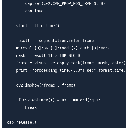
        cap.set(cv2.CAP_PROP_POS_FRAMES, 0)

        continue

    start = time.time()

    result =  segmentation.infer(frame)

    # result[0]:BG [1]:road [2]:curb [3]:mark

    mask = result[1] > THRESHOLD

    frame = visualize.apply_mask(frame, mask, color)

    print ("processing time:{:.3f} sec".format(time.t
    cv2.imshow('frame', frame)

    if cv2.waitKey(1) & 0xFF == ord('q'):

        break

cap.release()
