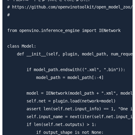
# https://github.com/openvinotoolkit/open_model_zoo/b
#

from openvino.inference_engine import IENetwork

class Model:

    def __init__(self, plugin, model_path, num_reques
        if model_path.endswith((".xml", ".bin")):

            model_path = model_path[:-4]

        model = IENetwork(model_path + ".xml", model_
        self.net = plugin.load(network=model)

        assert len(self.net.input_info) == 1, "One in
        self.input_name = next(iter(self.net.input_in
        if len(self.net.outputs) > 1:

            if output_shape is not None:
