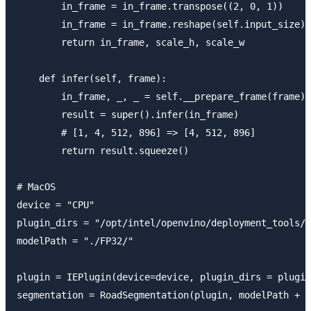
        in_frame = in_frame.transpose((2, 0, 1))

        in_frame = in_frame.reshape(self.input_size)

        return in_frame, scale_h, scale_w

    def infer(self, frame):

        in_frame, _, _ = self.__prepare_frame(frame)

        result = super().infer(in_frame)

        # [1, 4, 512, 896] => [4, 512, 896]

        return result.squeeze()

# MacOS

device = "CPU"

plugin_dirs = "/opt/intel/openvino/deployment_tools/i
modelPath = "./FP32/"

plugin = IEPlugin(device=device, plugin_dirs = plugin
segmentation = RoadSegmentation(plugin, modelPath + "