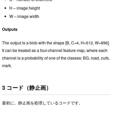
H – image height
W – image width
Outputs
The output is a blob with the shape [B, C=4, H=512, W=896].
It can be treated as a four-channel feature map, where each
channel is a probability of one of the classes: BG, road, curb,
mark.
3 コード（静止画）
最初に、静止画を処理しているコードです。