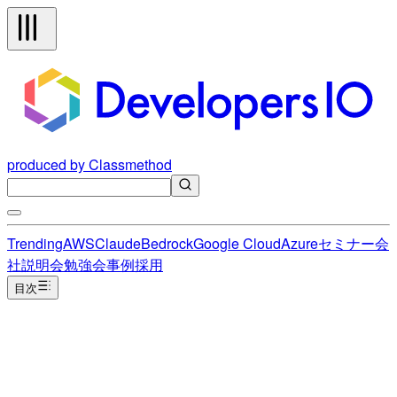
produced by Classmethod
Trending
AWS
Claude
Bedrock
Google Cloud
Azure
セミナー
会
社説明会
勉強会
事例
採用
目次