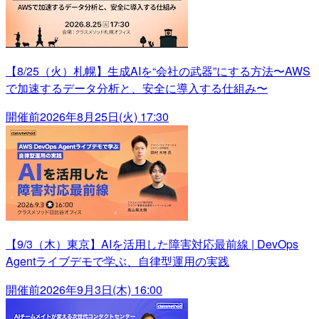
【8/25（火）札幌】生成AIを“会社の武器”にする方法〜AWS
で加速するデータ分析と、安全に導入する仕組み〜
開催前
2026年8月25日(火) 17:30
【9/3（木）東京】AIを活用した障害対応最前線 | DevOps
Agentライブデモで学ぶ、自律型運用の実践
開催前
2026年9月3日(木) 16:00