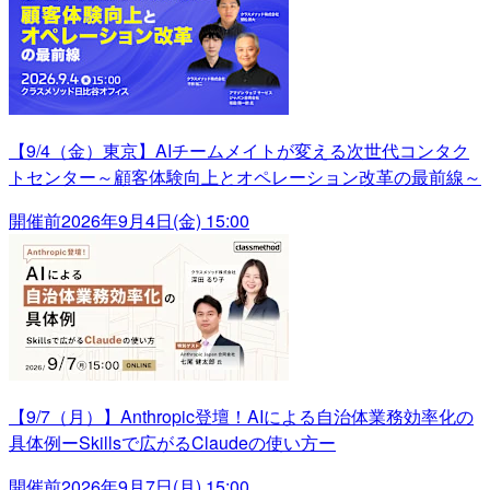
【9/4（金）東京】AIチームメイトが変える次世代コンタク
トセンター～顧客体験向上とオペレーション改革の最前線～
開催前
2026年9月4日(金) 15:00
【9/7（月）】Anthropic登壇！AIによる自治体業務効率化の
具体例ーSkillsで広がるClaudeの使い方ー
開催前
2026年9月7日(月) 15:00