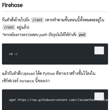
Firehose
รันคำสั่งย้ายไปยัง
(หากทำตามขั้นตอนนี้ทั้งหมดจะอยู่ใน
/root
อยู่แล้ว)
/root
*หากต้องการตรวจสอบ path ปัจจุบันให้ใช้คำสั่ง
pwd
cd ~/
แล้วรันคำสั่ง Upload โค้ด Python ที่ทางเราสร้างขึ้นไว้ลงใน
เซิร์ฟเวอร์ Instance นี้ของเรา
wget https://raw.githubusercontent.com/classmethod-thailan