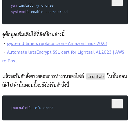
yum
 install
 -y
 cronie
systemctl
 enable
 --now
 crond
ดูข้อมูลเพิ่มเติมได้ที่ลิงก์ด้านล่างนี้
・
systemd timers replace cron - Amazon Linux 2023
・
Automate letsEncrypt SSL cert for Lightsail AL2023 | AWS
re:Post
แล้วจะรันคำสั่งตรวจสอบการทำงานของไฟล์
ในขั้นตอน
crontab
ถัดไป ดังนั้นตอนนี้จะยังไม่รันคำสั่งนี้
journalctl
 -efu
 crond