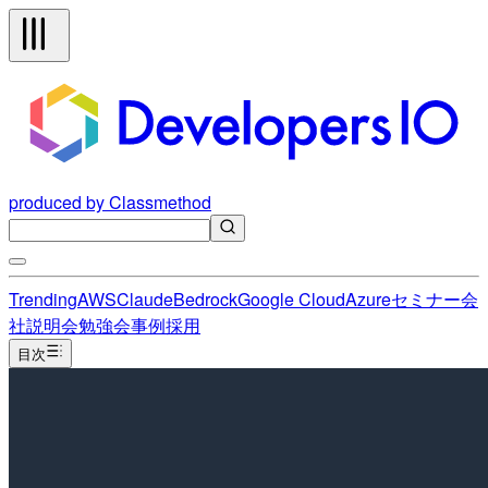
produced by Classmethod
Trending
AWS
Claude
Bedrock
Google Cloud
Azure
セミナー
会
社説明会
勉強会
事例
採用
目次