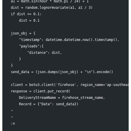
a1 = math.sin(hour * math.pi / 24) + 1
dist = random.lognormvariate(a1, a1 / 3)
if dist <= 0.1:
    dist = 0.1
json_obj = {
    "timestamp": datetime.datetime.now().timestamp(),
    "payloads":{
        "distance": dist,
    }
}
send_data = (json.dumps(json_obj) + "\n").encode()
client = boto3.client('firehose', region_name='ap-southeas
response = client.put_record(
    DeliveryStreamName = firehose_stream_name,
    Record = {"Data": send_data})
~
~
:x